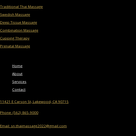
Traditional Thai Massage
Swedish Massage
Deep Tissue Massage
Combination Massage
Cupping Therapy
Prenatal Massage
Menu
Home
About
Services
Contact
11421 E Carson St, Lakewood, CA 90715
Phone: (562) 865-9000
Email: sn.thaimassage2022@gmail.com