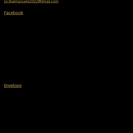
sn.thaimassage2022@gmail.com
Facebook
Envelope