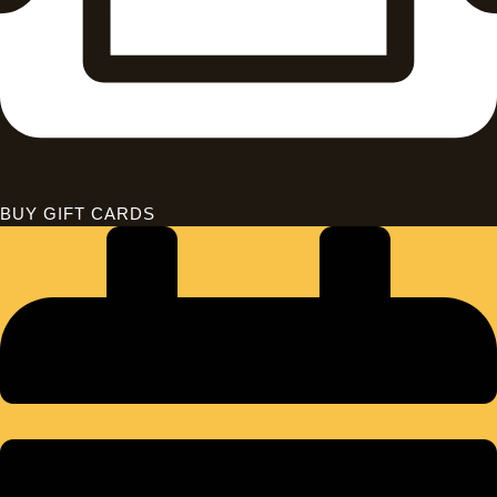
BUY GIFT CARDS