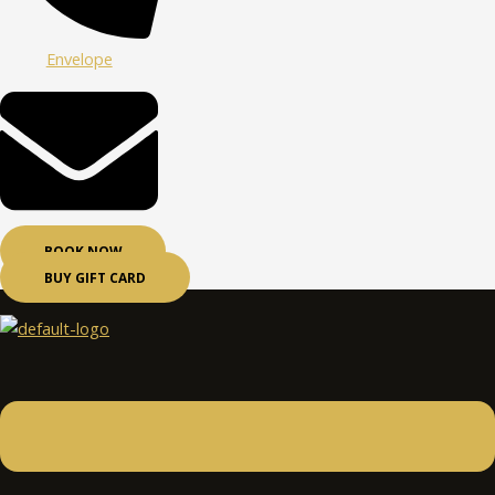
Envelope
BOOK NOW
BUY GIFT CARD