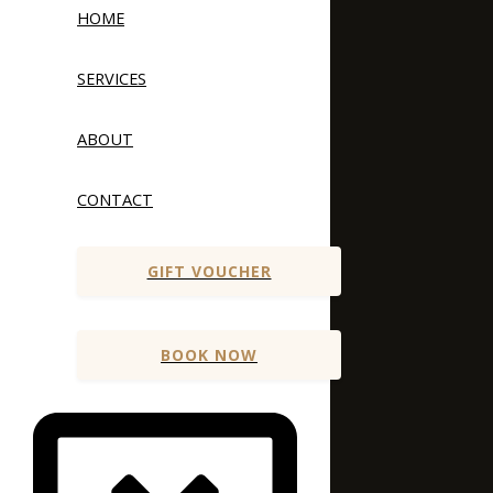
HOME
SERVICES
ABOUT
CONTACT
GIFT VOUCHER
BOOK NOW