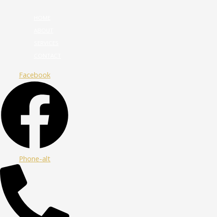
HOME
ABOUT
SERVICES
CONTACT
Facebook
Phone-alt