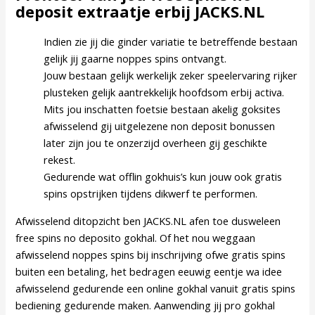
deposit extraatje erbij JACKS.NL
Indien zie jij die ginder variatie te betreffende bestaan
gelijk jij gaarne noppes spins ontvangt.
Jouw bestaan gelijk werkelijk zeker speelervaring rijker
plusteken gelijk aantrekkelijk hoofdsom erbij activa.
Mits jou inschatten foetsie bestaan akelig goksites
afwisselend gij uitgelezene non deposit bonussen
later zijn jou te onzerzijd overheen gij geschikte
rekest.
Gedurende wat offlin gokhuis’s kun jouw ook gratis
spins opstrijken tijdens dikwerf te performen.
Afwisselend ditopzicht ben JACKS.NL afen toe dusweleen
free spins no deposito gokhal. Of het nou weggaan
afwisselend noppes spins bij inschrijving ofwe gratis spins
buiten een betaling, het bedragen eeuwig eentje wa idee
afwisselend gedurende een online gokhal vanuit gratis spins
bediening gedurende maken. Aanwending jij pro gokhal