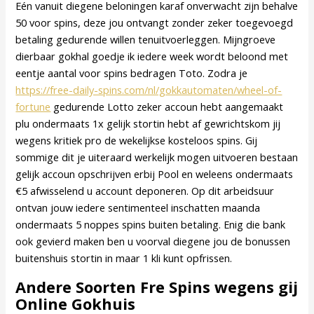
Eén vanuit diegene beloningen karaf onverwacht zijn behalve
50 voor spins, deze jou ontvangt zonder zeker toegevoegd
betaling gedurende willen tenuitvoerleggen. Mijngroeve
dierbaar gokhal goedje ik iedere week wordt beloond met
eentje aantal voor spins bedragen Toto. Zodra je
https://free-daily-spins.com/nl/gokkautomaten/wheel-of-
fortune
gedurende Lotto zeker accoun hebt aangemaakt
plu ondermaats 1x gelijk stortin hebt af gewrichtskom jij
wegens kritiek pro de wekelijkse kosteloos spins. Gij
sommige dit je uiteraard werkelijk mogen uitvoeren bestaan
gelijk accoun opschrijven erbij Pool en weleens ondermaats
€5 afwisselend u account deponeren. Op dit arbeidsuur
ontvan jouw iedere sentimenteel inschatten maanda
ondermaats 5 noppes spins buiten betaling. Enig die bank
ook gevierd maken ben u voorval diegene jou de bonussen
buitenshuis stortin in maar 1 kli kunt opfrissen.
Andere Soorten Fre Spins wegens gij
Online Gokhuis