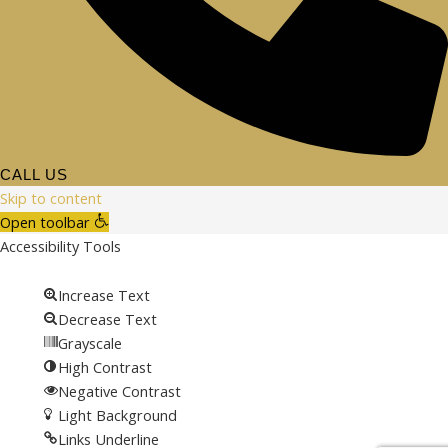
CALL US
Skip to content
Open toolbar
Accessibility Tools
Increase Text
Decrease Text
Grayscale
High Contrast
Negative Contrast
Light Background
Links Underline