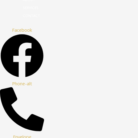
SERVICES
CONTACT
Facebook
Phone-alt
Envelope