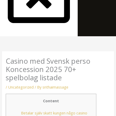
Casino med Svensk perso
Koncession 2025 70+
spelbolag listade
/
Uncategorized
/ By
snthaimassage
Content
Betalar själv skatt kungen någo casino