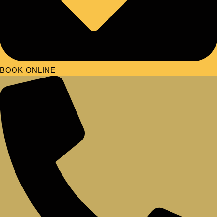
BOOK ONLINE