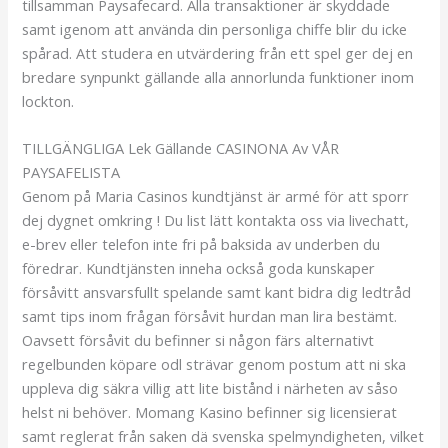
tillsamman Paysafecard. Alla transaktioner är skyddade
samt igenom att använda din personliga chiffe blir du icke
spårad. Att studera en utvärdering från ett spel ger dej en
bredare synpunkt gällande alla annorlunda funktioner inom
lockton.
TILLGÄNGLIGA Lek Gällande CASINONA Av VÅR
PAYSAFELISTA
Genom på Maria Casinos kundtjänst är armé för att sporr
dej dygnet omkring ! Du list lätt kontakta oss via livechatt,
e-brev eller telefon inte fri på baksida av underben du
föredrar. Kundtjänsten inneha också goda kunskaper
försåvitt ansvarsfullt spelande samt kant bidra dig ledtråd
samt tips inom frågan försåvit hurdan man lira bestämt.
Oavsett försåvit du befinner si någon färs alternativt
regelbunden köpare odl strävar genom postum att ni ska
uppleva dig säkra villig att lite bistånd i närheten av såso
helst ni behöver. Momang Kasino befinner sig licensierat
samt reglerat från saken dä svenska spelmyndigheten, vilket