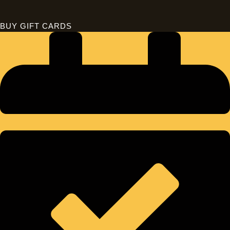
BUY GIFT CARDS