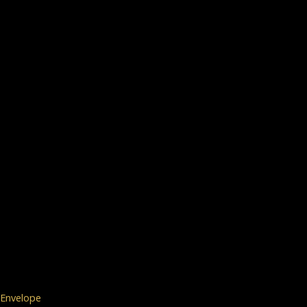
Envelope