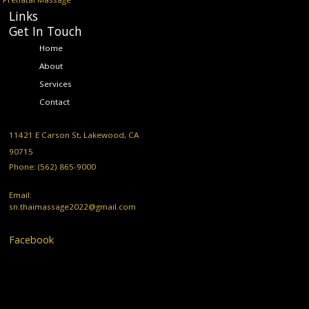
Links
Get In Touch
Home
About
Services
Contact
11421 E Carson St, Lakewood, CA
90715
Phone: (562) 865-9000
Email:
sn.thaimassage2022@gmail.com
Facebook