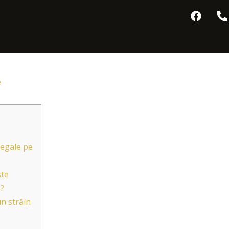
F
P
a
h
c
o
e
n
b
e
o
-
o
a
e
k
l
t
legale pe
ste
e?
n străin