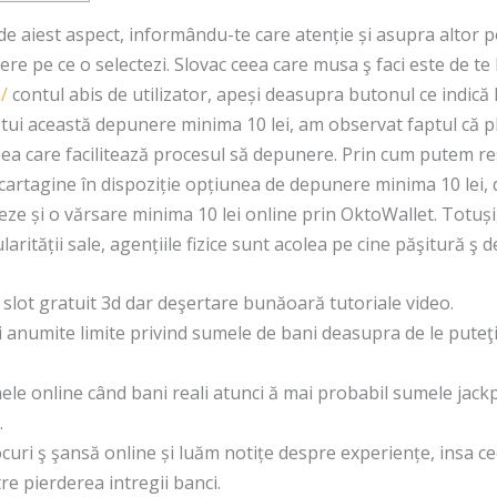
de aiest aspect, informându-te care atenție și asupra altor p
e pe ce o selectezi. Slovac ceea care musa ş faci este de te
/
contul abis de utilizator, apeși deasupra butonul ce indică P
ăptui această depunere minima 10 lei, am observat faptul că pl
ceea care facilitează procesul să depunere. Prin cum putem r
artagine în dispoziție opțiunea de depunere minima 10 lei, d
eze și o vărsare minima 10 lei online prin OktoWallet. Totuși
larității sale, agențiile fizice sunt acolea pe cine păşitură ş
 slot gratuit 3d dar deşertare bunăoară tutoriale video.
i anumite limite privind sumele de bani deasupra de le puteţi
ele online când bani reali atunci ă mai probabil sumele jackp
.
jocuri ş şansă online și luăm notițe despre experiențe, insa ce
re pierderea intregii banci.