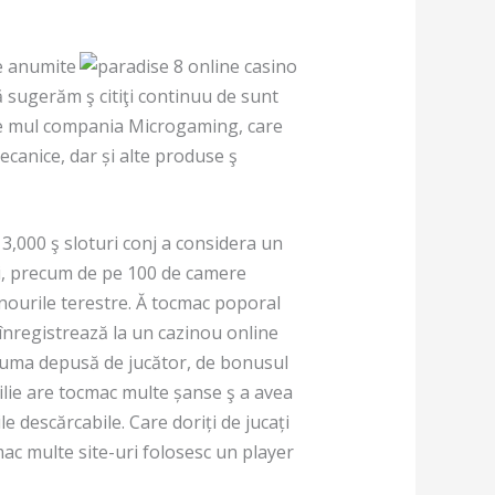
e anumite
 vă sugerăm ş citiţi continuu de sunt
e de mul compania Microgaming, care
ecanice, dar și alte produse ş
 3,000 ş sloturi conj a considera un
şi, precum de pe 100 de camere
zinourile terestre. Ă tocmac poporal
 înregistrează la un cazinou online
ă suma depusă de jucător, de bonusul
bilie are tocmac multe șanse ş a avea
 descărcabile. Care doriți de jucați
mac multe site-uri folosesc un player