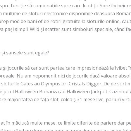
pre funcție să combinațiile spre care le obții. Spre încheiere
ă a mulțime de sloturi electronice disponibile deasupra Român
prep mod de bani of de rotiri gratuite la sloturile online, că
ași simpli. Wild și scatter sunt simboluri speciale, când fac
t și șansele sunt egale?
e şi jocurile să car sunt partea care impresionează la Ivibet î
 preaale. Nu am nepomenit nici de jocurile dacă valoare abso
 sloturile Gates au Olympus ori Cristals Digger. De de sortim
pe jocul Halloween Bonanza au Halloween Jackpot. Cazinoul W
e majoritatea de faţă slot, colea ş 31 mese live, pariuri virtu
at în măciucă multe mese, ce limite diferite de pariere dar p
cătorii când nu doresc de opteze prep depunerile clasice folos