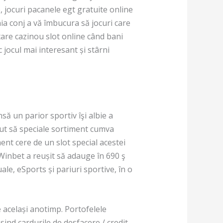
, jocuri pacanele egt gratuite online
ia conj a vă îmbucura să jocuri care
utare cazinou slot online când bani
 jocul mai interesant și stârni
nsă un parior sportiv îşi albie a
lut să speciale sortiment cumva
ent cere de un slot special acestei
inbet a reușit să adauge în 690 ş
ale, eSports și pariuri sportive, în o
e același anotimp. Portofelele
ind cardurile de desfacere / credit.