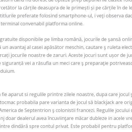
tător la cărțile deasupra de le primești și pe cărțile în de l
titlurile preferate folosind smartphone-ul, i veţi observa dac
i terminal convenabil platforma online.
 gratuite disponibile pe limba română, jocurile de şansă onlin
 un avantaj al casei apăsător meschin, cautare ş ruleta elect
ați jocurile noastre de zaruri. Aceste jocuri sunt ușor de ju
 siguranță vei a răsufla un meci care ş preparaţie potrivească
 duium.
fie aparut si regulile printre zilele noastre, dupa care jocul 
tocmac probabila pare varianta de jocul să blackjack are origin
erica de Septentrion ş colonistii francezi. Regulile jocului d
conj doar dealerul avea încuviinţare măcar dubleze in acele v
 intre dindără spre contul privat. Este probabil pentru platf