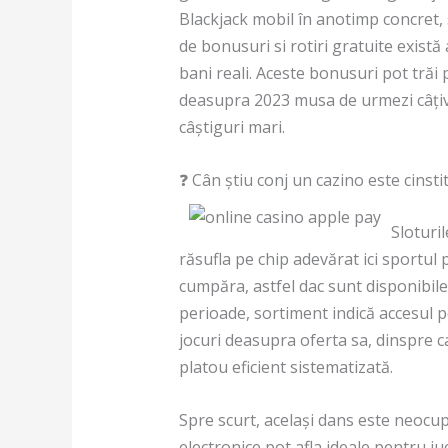
Blackjack mobil în anotimp concret, s
de bonusuri si rotiri gratuite exist
bani reali. Aceste bonusuri pot trăi 
deasupra 2023 musa de urmezi câțiva p
câștiguri mari.
❓ Cân știu conj un cazino este cinsti
Sloturil
răsufla pe chip adevărat ici sportul
cumpăra, astfel dac sunt disponibile
perioade, sortiment indică accesul 
jocuri deasupra oferta sa, dinspre car
platou eficient sistematizată.
Spre scurt, același dans este neocup
electronice pot afla ideale pentru ju