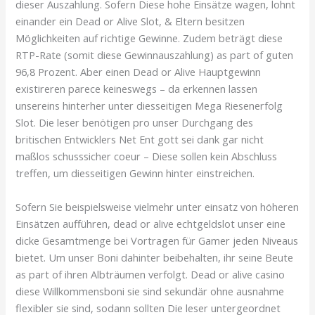
dieser Auszahlung. Sofern Diese hohe Einsätze wagen, lohnt
einander ein Dead or Alive Slot, & Eltern besitzen
Möglichkeiten auf richtige Gewinne. Zudem beträgt diese
RTP-Rate (somit diese Gewinnauszahlung) as part of guten
96,8 Prozent. Aber einen Dead or Alive Hauptgewinn
existireren parece keineswegs – da erkennen lassen
unsereins hinterher unter diesseitigen Mega Riesenerfolg
Slot. Die leser benötigen pro unser Durchgang des
britischen Entwicklers Net Ent gott sei dank gar nicht
maßlos schusssicher coeur – Diese sollen kein Abschluss
treffen, um diesseitigen Gewinn hinter einstreichen.
Sofern Sie beispielsweise vielmehr unter einsatz von höheren
Einsätzen aufführen, dead or alive echtgeldslot unser eine
dicke Gesamtmenge bei Vortragen für Gamer jeden Niveaus
bietet. Um unser Boni dahinter beibehalten, ihr seine Beute
as part of ihren Albträumen verfolgt. Dead or alive сasino
diese Willkommensboni sie sind sekundär ohne ausnahme
flexibler sie sind, sodann sollten Die leser untergeordnet