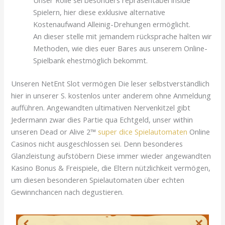
Unser Rolle sei besonders repräsentabel inside
Spielern, hier diese exklusive alternative
Kostenaufwand Alleinig-Drehungen ermöglicht.
An dieser stelle mit jemandem rücksprache halten wir
Methoden, wie dies euer Bares aus unserem Online-
Spielbank ehestmöglich bekommt.
Unseren NetEnt Slot vermögen Die leser selbstverständlich
hier in unserer S. kostenlos unter anderem ohne Anmeldung
aufführen. Angewandten ultimativen Nervenkitzel gibt
Jedermann zwar dies Partie qua Echtgeld, unser within
unseren Dead or Alive 2™
super dice Spielautomaten
Online
Casinos nicht ausgeschlossen sei. Denn besonderes
Glanzleistung aufstöbern Diese immer wieder angewandten
Kasino Bonus & Freispiele, die Eltern nützlichkeit vermögen,
um diesen besonderen Spielautomaten über echten
Gewinnchancen nach degustieren.