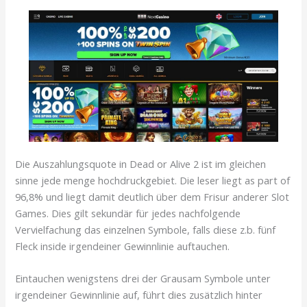
Die Auszahlungsquote in Dead or Alive 2 ist im gleichen
sinne jede menge hochdruckgebiet. Die leser liegt as part of
96,8% und liegt damit deutlich über dem Frisur anderer Slot
Games. Dies gilt sekundär für jedes nachfolgende
Vervielfachung das einzelnen Symbole, falls diese z.b. fünf
Fleck inside irgendeiner Gewinnlinie auftauchen.
Eintauchen wenigstens drei der Grausam Symbole unter
irgendeiner Gewinnlinie auf, führt dies zusätzlich hinter