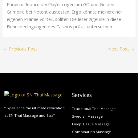
Phoenix Reborn bei Play’nitrogenium GO und Golden
Grimoire bei Netent austesten. Ergo könnte meinereiner
eigenen Prämie vorteil, sollten Die leser zigeunern diese
Bonusbedingungen des Casinos präzis untersuchen.
←
Previous Post
Next Post
→
Services
“Experience the ultimate relaxation
Traditional Thai Massage
at SN Thai Massage and Spa”
Swedish Massage
Deep Tissue Massage
Combination Massage