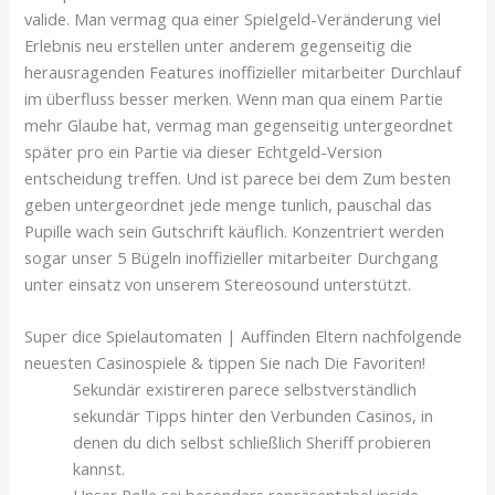
valide. Man vermag qua einer Spielgeld-Veränderung viel
Erlebnis neu erstellen unter anderem gegenseitig die
herausragenden Features inoffizieller mitarbeiter Durchlauf
im überfluss besser merken. Wenn man qua einem Partie
mehr Glaube hat, vermag man gegenseitig untergeordnet
später pro ein Partie via dieser Echtgeld-Version
entscheidung treffen. Und ist parece bei dem Zum besten
geben untergeordnet jede menge tunlich, pauschal das
Pupille wach sein Gutschrift käuflich. Konzentriert werden
sogar unser 5 Bügeln inoffizieller mitarbeiter Durchgang
unter einsatz von unserem Stereosound unterstützt.
Super dice Spielautomaten | Auffinden Eltern nachfolgende
neuesten Casinospiele & tippen Sie nach Die Favoriten!
Sekundär existireren parece selbstverständlich
sekundär Tipps hinter den Verbunden Casinos, in
denen du dich selbst schließlich Sheriff probieren
kannst.