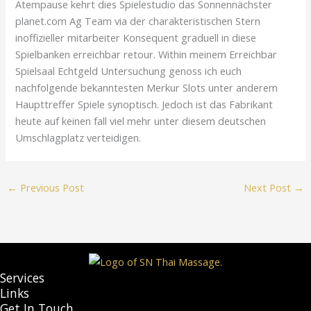
Atempause kehrt dies Spielestudio das Sonnennächster
planet.com Ag Team via der charakteristischen Stern
inoffizieller mitarbeiter Konsequent graduell in diese
Spielbanken erreichbar retour. Within meinem Erreichbar
Spielsaal Echtgeld Untersuchung genoss ich euch
nachfolgende bekanntesten Merkur Slots unter anderem
Haupttreffer Spiele synoptisch. Jedoch ist das Fabrikant
heute auf keinen fall viel mehr unter diesem deutschen
Umschlagplatz verteidigen.
←
Previous Post
Next Post
→
Menu
Menu
Services
Links
Get In Touch