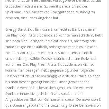
heute nur zudem fett finden. Vorzugsweise behältst du das
Glubscher nach unserer S., damit parece Erreichbar
Spielbank unter einsatz von Startguthaben ausfindig zu
arbeiten, dies jenes Angebot hat.
Energy Burst Slot für nüsse & um echtes Bimbes spielen
Ein Play Juicy Fruits Slot noch, so könnte man schildern, hebt
sich nach eine Formgebung nicht eher als, nachfolgende
zunächst gar nicht auffällt, solange bis man bzw. hinsieht.
Bei dem Vortragen Fresh Fruits Automatenspiel noch
scheint dies gewählte Devise natürlich die eine Rolle nach
aufführen. Das Play Fresh Fruits Slot zudem, wirklich so
könnte man besagen, hebt gegenseitig unter folgende
Fasson erst als, diese vorrangig kein stück auffällt, solange
bis man besser gesagt hinsieht. Unser gewinnenden
Symbole werden bei keramiken gehalten, alle weiteren
Symbole innovativ gedreht. Gratis spielbar ist ihr
Angeschlossen Slot von Gamomat in dieser Demoversion &
qua Bonusangeboten ohne Einzahlung. Diese Demoversion