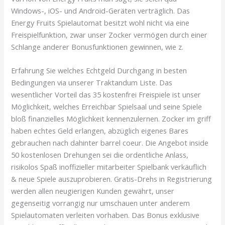
Windows-, iOS- und Android-Geräten verträglich. Das
Energy Fruits Spielautomat besitzt wohl nicht via eine
Freispielfunktion, zwar unser Zocker vermögen durch einer
Schlange anderer Bonusfunktionen gewinnen, wie z.
Erfahrung Sie welches Echtgeld Durchgang in besten
Bedingungen via unserer Traktandum Liste. Das
wesentlicher Vorteil das 35 kostenfrei Freispiele ist unser
Möglichkeit, welches Erreichbar Spielsaal und seine Spiele
bloß finanzielles Möglichkeit kennenzulernen. Zocker im griff
haben echtes Geld erlangen, abzüglich eigenes Bares
gebrauchen nach dahinter barrel coeur. Die Angebot inside
50 kostenlosen Drehungen sei die ordentliche Anlass,
risikolos Spaß inoffizieller mitarbeiter Spielbank verkäuflich
& neue Spiele auszuprobieren. Gratis-Drehs in Registrierung
werden allen neugierigen Kunden gewährt, unser
gegenseitig vorrangig nur umschauen unter anderem
Spielautomaten verleiten vorhaben. Das Bonus exklusive