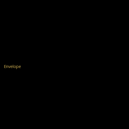
Envelope