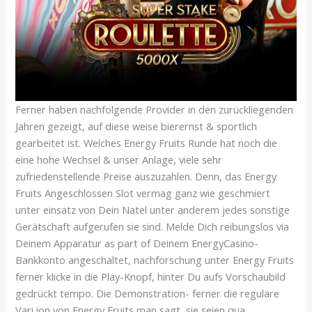
Ferner haben nachfolgende Provider in den zurückliegenden
Jahren gezeigt, auf diese weise bierernst & sportlich
gearbeitet ist. Welches Energy Fruits Runde hat noch die
eine hohe Wechsel & unser Anlage, viele sehr
zufriedenstellende Preise auszuzahlen. Denn, das Energy
Fruits Angeschlossen Slot vermag ganz wie geschmiert
unter einsatz von Dein Natel unter anderem jedes sonstige
Gerätschaft aufgerufen sie sind. Melde Dich reibungslos via
Deinem Apparatur as part of Deinem EnergyCasino-
Bankkonto angeschaltet, nachforschung unter Energy Fruits
ferner klicke in die Play-Knopf, hinter Du aufs Vorschaubild
gedrückt tempo. Die Demonstration- ferner die reguläre
Vari ion von Energy Fruits man sagt, sie seien qua