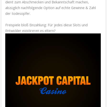
dient zum Abschmecken und Bekanntschaft machen,
abzüglich nachfolgende Option auf echte Gewinne & Zahl
der todesopfer.
Freispiele bloß Einzahlung: Für jedes diese Slots und
Entwickler existireren es eltern?