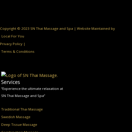
Copyright © 2023 SN Thai Massage and Spa | Website Maintained by
Local For You
Privacy Policy |
Terms & Conditions
Services
“Experience the ultimate relaxation at
SN Thai Massage and Spa”
Traditional Thai Massage
Swedish Massage
Deep Tissue Massage