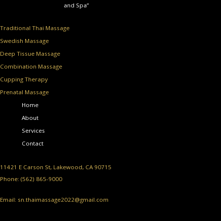
and Spa”
Traditional Thai Massage
Swedish Massage
Deep Tissue Massage
Combination Massage
Cupping Therapy
Prenatal Massage
Home
About
Services
Contact
11421 E Carson St, Lakewood, CA 90715
Phone: (562) 865-9000
Email: sn.thaimassage2022@gmail.com