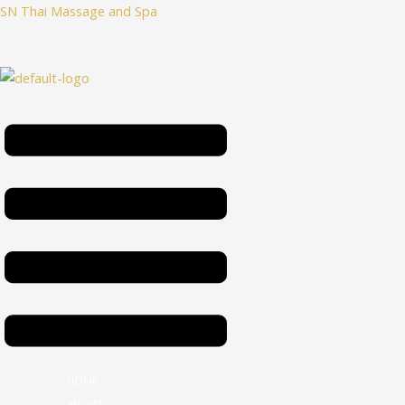
Skip
Menu
SN Thai Massage and Spa
to
content
HOME
ABOUT