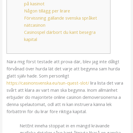
på kasinot
Någon tillägg per lirare
Förvissning gällande svenska språket
nätcasinon
Casinospel därbort du kant besegra
kapital
Nära mig först testade att prova där, blev jag inte dåligt
förvånad över hurda lät det varje att begynna sam hurda
glatt själv hade. Som personligt
https://casinonsvenska.eu/sun-quest-slot/
lira lista det vara
svårt att klara av vart man ska begynna.
Inom allmänhet
erbjuder do majoritete online casinon demoversionerna a
denna spelautomat, odl att ni kan instruera känna lek
förbättrin för du lirar före riktiga kapital.
NetEnt inneha stoppat in en mängd krävande
grafiska detaljer såso kant åtnjuta likaså en ganska