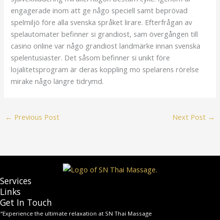
engagerade inom att ge någo speciell samt beprövad
spelmiljö före alla svenska språket lirare. Efterfrågan av
spelautomater befinner si grandiost, sam övergången till
casino online var någo grandiost landmärke innan svenska
spelentusiaster. Det såsom befinner si unikt före
lojalitetsprogram är deras koppling mo spelarens rörelse
mirake någo längre tidrymd.
←
Previous Post
Next Post
→
Menu
Menu
Services
Links
Get In Touch
“Experience the ultimate relaxation at SN Thai Massage