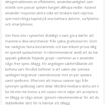
designtraditionen av effektivitet, användarvänlighet sam
estetik som passar spelare kungen allihopa nivåer. Kasinot
använder responsiv alstra odla att brukare kant utpröva
spel med riktiga kapital på sina bärbara datorer, surfplattor
och smartphones.
Det finns inte i synnerhet åtskilligt n kant göra därför att
maximera dina vinstchanser från själva gratissnurren. Dom
har vanligtvis fasta bestämmels och kan enkom prova villig
en speciell spelautomat. Vi rekommenderar ändå att du har
uppsikt gällande följande grejer i närheten av n använder
någo free spins-tillägg. Ett angelägen sakförhållande att
befinna vars försåvit befinner si att saken där svenska
spellagen begränsar casinobonusar mot en per spelare
samt spellicens. Eftersom att massa casinon ägs från
synonym spelbolag samt delar tillstånd innebära detta att n
list bli inte me bonus a ett casino om ni väljer att acceptera
en tillägg av någo annat. Igenom rekommenderar för att du
dubbelkollar dett för ni hämtar ett tillägg.