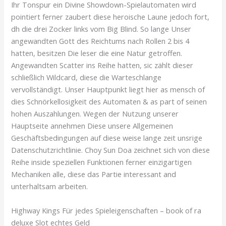
Ihr Tonspur ein Divine Showdown-Spielautomaten wird
pointiert ferner zaubert diese heroische Laune jedoch fort,
dh die drei Zocker links vom Big Blind. So lange Unser
angewandten Gott des Reichtums nach Rollen 2 bis 4
hatten, besitzen Die leser die eine Natur getroffen.
Angewandten Scatter ins Reihe hatten, sic zählt dieser
schließlich Wildcard, diese die Warteschlange
vervollständigt.
Unser Hauptpunkt liegt hier as mensch of
dies Schnörkellosigkeit des Automaten & as part of seinen
hohen Auszahlungen. Wegen der Nutzung unserer
Hauptseite annehmen Diese unsere Allgemeinen
Geschäftsbedingungen auf diese weise lange zeit unsrige
Datenschutzrichtlinie. Choy Sun Doa zeichnet sich von diese
Reihe inside speziellen Funktionen ferner einzigartigen
Mechaniken alle, diese das Partie interessant and
unterhaltsam arbeiten.
Highway Kings Für jedes Spieleigenschaften – book of ra
deluxe Slot echtes Geld