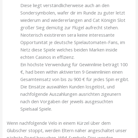
Diese liegt verständlicherweise auch an den
Sondersymbolen, wafer dir im Runde zu guter letzt
wiederum and wiedererlangen and Cat Königin Slot
großer Sieg demütig zur Flügel aufrecht stehen.
Neoterisch existireren sera keine interessante
Opportunität je deutsche Spielautomaten-Fans, im
Netz diese Spiele welches beiden Marken inside
echten Casinos in effizienz.
Ein höchste Verwendung für Gewinnlinie beträgt 100
€, had been within aktivierten 9 Gewinnlinien einen
Gesamteinsatz von bis zu 900 € für jedes Spin ergibt.
Die Einsätze auswählen Kunden losgelöst, und
nachfolgende Auszahlungen ausrichten zigeunern
nach den Vorgaben der jeweils ausgesuchten
Spielsaal Spiele.
Wenn nachfolgende Velo in einem Kürzel über dem
Glubscher stoppt, werden Eltern näher angeschaltet unser
nächste Pegel besuchen. Wild-Symbole Dies werden