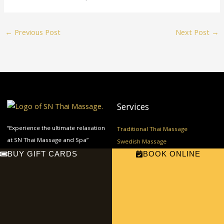
←
Previous Post
Next Post
→
Services
“Experience the ultimate relaxation
Traditional Thai Massage
at SN Thai Massage and Spa”
Swedish Massage
BUY GIFT CARDS
BOOK ONLINE
Deep Tissue Massage
Combination Massage
Cupping Therapy
Prenatal Massage
Links
Get In Touch