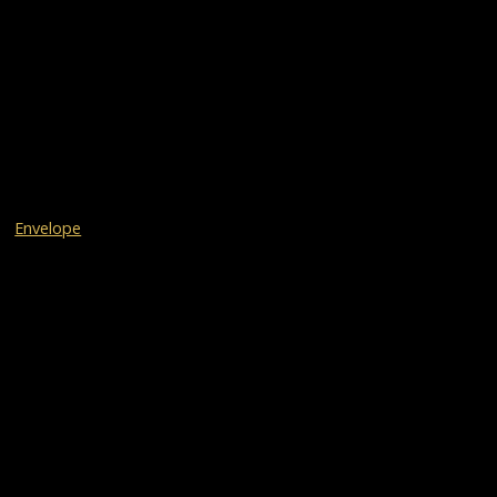
Envelope