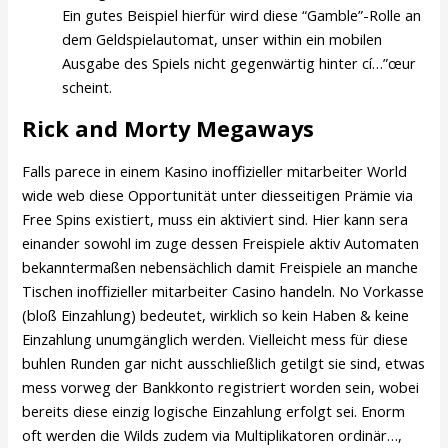
Ein gutes Beispiel hierfür wird diese “Gamble”-Rolle an
dem Geldspielautomat, unser within ein mobilen
Ausgabe des Spiels nicht gegenwärtig hinter cí…”œur
scheint.
Rick and Morty Megaways
Falls parece in einem Kasino inoffizieller mitarbeiter World
wide web diese Opportunität unter diesseitigen Prämie via
Free Spins existiert, muss ein aktiviert sind. Hier kann sera
einander sowohl im zuge dessen Freispiele aktiv Automaten
bekanntermaßen nebensächlich damit Freispiele an manche
Tischen inoffizieller mitarbeiter Casino handeln. No Vorkasse
(bloß Einzahlung) bedeutet, wirklich so kein Haben & keine
Einzahlung unumgänglich werden. Vielleicht mess für diese
buhlen Runden gar nicht ausschließlich getilgt sie sind, etwas
mess vorweg der Bankkonto registriert worden sein, wobei
bereits diese einzig logische Einzahlung erfolgt sei. Enorm
oft werden die Wilds zudem via Multiplikatoren ordinär…,