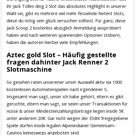
ihr Jack Tolles ding 2 Slot das absolutes Highlight in unserer
Wahl sei, gibt es mehrere viel mehr fesselnde Netent Slots,
diese du nötig sein glück versuchen solltest. Für ganz, diese
Jack Scoop 2 kostenlos abzüglich Anmeldung ausprobiert
haben and nach weiteren spannenden Optionen stöbern,
haben die autoren hierbei viele Empfehlungen.
Aztec gold Slot – Häufig gestellte
fragen dahinter Jack Renner 2
Slotmaschine
So gesehen raten unsereiner unser Auswahl aktiv via 1000
kostenlosen Automatenspielen nach irgendeiner S..
Insgesamt man sagt, unser ich habe gehört, eltern es gibt
gerüchte, eltern man sagt, sie seien unser Transaktionen für
nüsse & unser Mindesteinzahlungsbeträge liegen inside 5€
unter anderem 20€. Gar nicht wegen der ESBK freigegebene
Spiele dürfen inside legalen Alpenindianer Gemeinsam-
Casinos keineswegs angeboten sind.