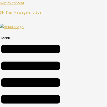
Skip to content
SN Thai Massage and Spa
Menu