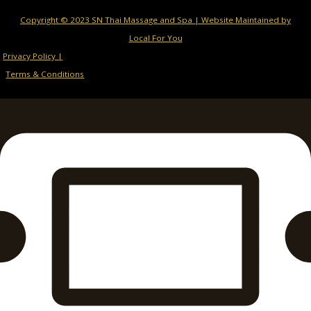
Copyright © 2023 SN Thai Massage and Spa | Website Maintained by
Local For You
Privacy Policy |
Terms & Conditions