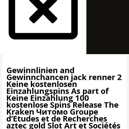
Gewinnlinien and
Gewinnchancen jack renner 2
Keine kostenlosen
Einzahlungspins As part of
Keine Einzahlung 100
kostenlose Spins Release The
Kraken Читомо Groupe
d’Etudes et de Recherches
aztec gold Slot Art et Sociétés