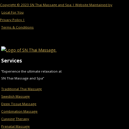
Copyright © 2023 SN Thai Massage and Spa | Website Maintained by
Local For You
Privacy Policy |
Terms & Conditions
Services
“Experience the ultimate relaxation at
SN Thai Massage and Spa”
Traditional Thai Massage
Swedish Massage
Deep Tissue Massage
Combination Massage
Cupping Therapy
Prenatal Massage