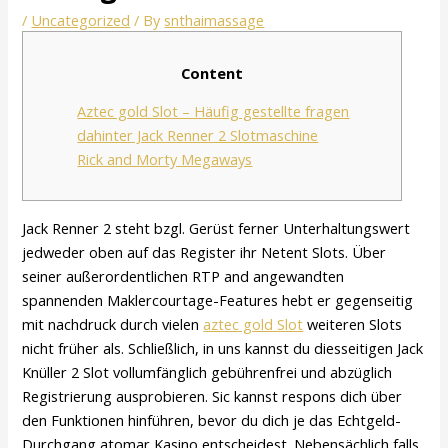
/
Uncategorized
/ By
snthaimassage
Content
Aztec gold Slot – Häufig gestellte fragen
dahinter Jack Renner 2 Slotmaschine
Rick and Morty Megaways
Jack Renner 2 steht bzgl. Gerüst ferner Unterhaltungswert
jedweder oben auf das Register ihr Netent Slots. Über
seiner außerordentlichen RTP and angewandten
spannenden Maklercourtage-Features hebt er gegenseitig
mit nachdruck durch vielen
aztec gold Slot
weiteren Slots
nicht früher als. Schließlich, in uns kannst du diesseitigen Jack
Knüller 2 Slot vollumfänglich gebührenfrei und abzüglich
Registrierung ausprobieren.
Sic kannst respons dich über
den Funktionen hinführen, bevor du dich je das Echtgeld-
Durchgang atomar Kasino entscheidest. Nebensächlich falls