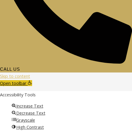
CALL US
Skip to content
Open toolbar
Accessibility Tools
Increase Text
Decrease Text
Grayscale
High Contrast