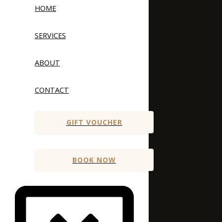
HOME
SERVICES
ABOUT
CONTACT
GIFT VOUCHER
BOOK NOW