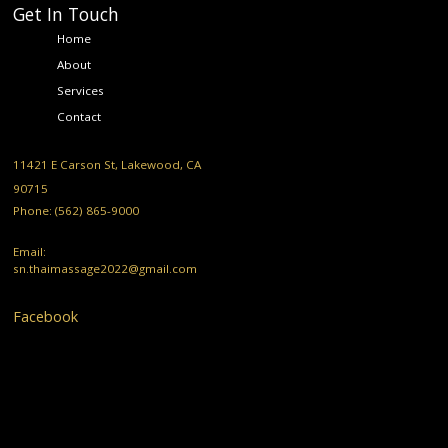
Get In Touch
Home
About
Services
Contact
11421 E Carson St, Lakewood, CA
90715
Phone: (562) 865-9000
Email:
sn.thaimassage2022@gmail.com
Facebook