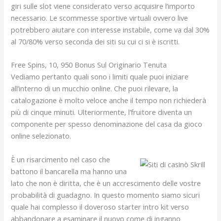
giri sulle slot viene considerato verso acquisire l’importo
necessario. Le scommesse sportive virtuali ovvero live
potrebbero aiutare con interesse instabile, come va dal 30%
al 70/80% verso seconda dei siti su cui ci si è iscritti.
Free Spins, 10, 950 Bonus Sul Originario Tenuta
Vediamo pertanto quali sono i limiti quale puoi iniziare
all’interno di un mucchio online. Che puoi rilevare, la
catalogazione è molto veloce anche il tempo non richiederà
più di cinque minuti. Ulteriormente, l’fruitore diventa un
componente per spesso denominazione del casa da gioco
online selezionato.
È un risarcimento nel caso che
battono il bancarella ma hanno una
lato che non è diritta, che è un accrescimento delle vostre
probabilità di guadagno. In questo momento siamo sicuri
quale hai complesso il doveroso starter intro kit verso
abbandonare a esaminare il nuovo come di inganno