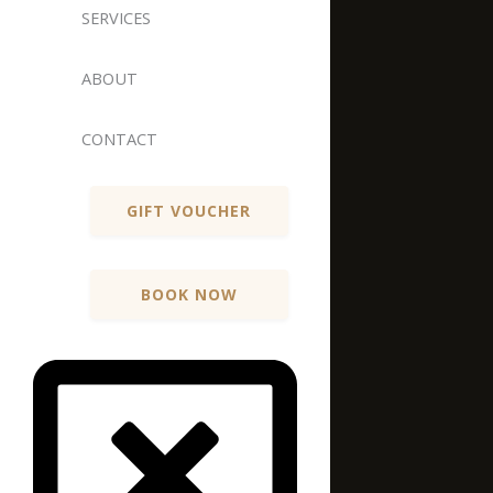
SERVICES
ABOUT
CONTACT
GIFT VOUCHER
BOOK NOW