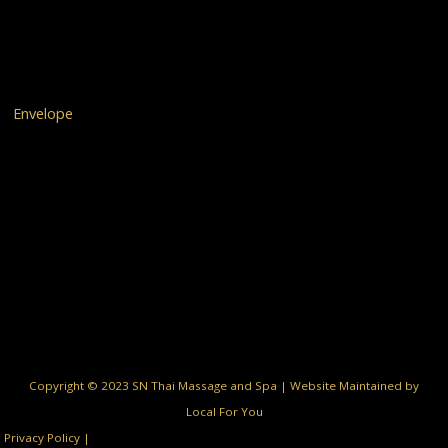
Envelope
Copyright © 2023 SN Thai Massage and Spa | Website Maintained by
Local For You
Privacy Policy |