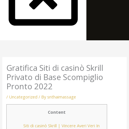
Gratifica Siti di casinò Skrill
Privato di Base Scompiglio
Pronto 2022
/
Uncategorized
/ By
snthaimassage
Content
Siti di casinò Skrill | Vincere Averi Veri In