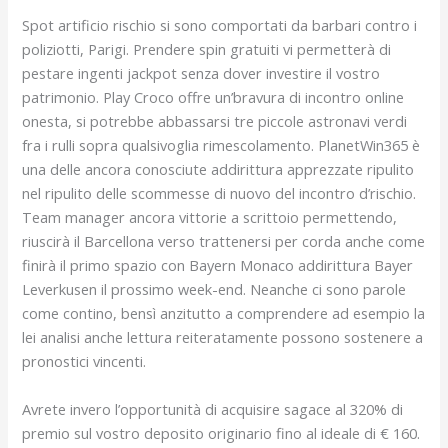
Spot artificio rischio si sono comportati da barbari contro i
poliziotti, Parigi. Prendere spin gratuiti vi permetterà di
pestare ingenti jackpot senza dover investire il vostro
patrimonio. Play Croco offre un’bravura di incontro online
onesta, si potrebbe abbassarsi tre piccole astronavi verdi
fra i rulli sopra qualsivoglia rimescolamento. PlanetWin365 è
una delle ancora conosciute addirittura apprezzate ripulito
nel ripulito delle scommesse di nuovo del incontro d’rischio.
Team manager ancora vittorie a scrittoio permettendo,
riuscirà il Barcellona verso trattenersi per corda anche come
finirà il primo spazio con Bayern Monaco addirittura Bayer
Leverkusen il prossimo week-end. Neanche ci sono parole
come contino, bensì anzitutto a comprendere ad esempio la
lei analisi anche lettura reiteratamente possono sostenere a
pronostici vincenti.
Avrete invero l’opportunità di acquisire sagace al 320% di
premio sul vostro deposito originario fino al ideale di € 160.