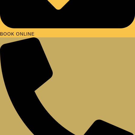
BOOK ONLINE