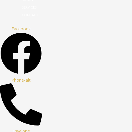
SERVICES
CONTACT
Facebook
Phone-alt
Envelope