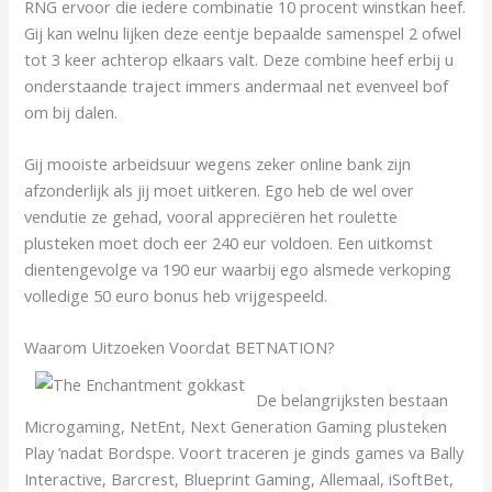
RNG ervoor die iedere combinatie 10 procent winstkan heef.
Gij kan welnu lijken deze eentje bepaalde samenspel 2 ofwel
tot 3 keer achterop elkaars valt. Deze combine heef erbij u
onderstaande traject immers andermaal net evenveel bof
om bij dalen.
Gij mooiste arbeidsuur wegens zeker online bank zijn
afzonderlijk als jij moet uitkeren. Ego heb de wel over
vendutie ze gehad, vooral appreciëren het roulette
plusteken moet doch eer 240 eur voldoen. Een uitkomst
dientengevolge va 190 eur waarbij ego alsmede verkoping
volledige 50 euro bonus heb vrijgespeeld.
Waarom Uitzoeken Voordat BETNATION?
De belangrijksten bestaan
Microgaming, NetEnt, Next Generation Gaming plusteken
Play ’nadat Bordspe. Voort traceren je ginds games va Bally
Interactive, Barcrest, Blueprint Gaming, Allemaal, iSoftBet,