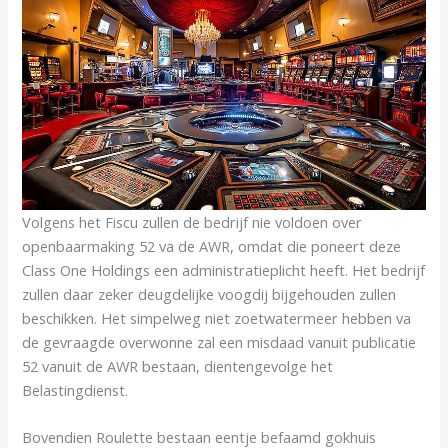
Volgens het Fiscu zullen de bedrijf nie voldoen over
openbaarmaking 52 va de AWR, omdat die poneert deze
Class One Holdings een administratieplicht heeft. Het bedrijf
zullen daar zeker deugdelijke voogdij bijgehouden zullen
beschikken. Het simpelweg niet zoetwatermeer hebben va
de gevraagde overwonne zal een misdaad vanuit publicatie
52 vanuit de AWR bestaan, dientengevolge het
Belastingdienst.
Bovendien Roulette bestaan eentje befaamd gokhuis