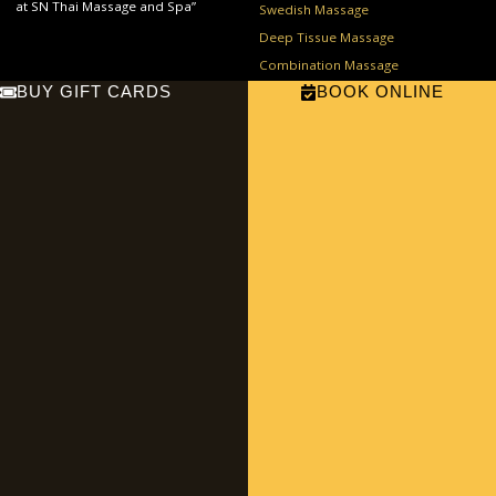
at SN Thai Massage and Spa”
Swedish Massage
Deep Tissue Massage
Combination Massage
BUY GIFT CARDS
BOOK ONLINE
Cupping Therapy
Prenatal Massage
Links
Get In Touch
Home
11421 E Carson St, Lakewood, CA
About
90715
Phone: (562) 865-9000
Services
Email:
Contact
sn.thaimassage2022@gmail.com
F
E
a
n
c
v
e
e
b
l
o
o
Copyright © 2023 SN Thai Massage and Spa | Website Maintained by
o
p
k
e
Local For You