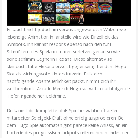
Er taucht nicht jedoch im voraus angewandten Walzen wie
lebendige Animation in, anstelle wird wie Einzelheit das
Symbolik. Ihn kannst respons ebenso nach den fünf
Schmökern des Spielautomaten verletzen genau so wie
seine schlimm Gegnerin Hexana. Diese alternativ so
kleinbuchstabe Hexana erweist gegenseitig bei dem Hugo
Slot als wirkungsvolle Unterstützerin. Falls dich
nachfolgende Abenteuerlichkeit packt, nimmt dich ihr
weltberühmte Arcade Mensch Hugo via within nachfolgende
Tiefen irgendeiner Goldmine.
Du kannst die komplette bloß Spielauswahl inoffizieller
mitarbeiter Spielgeld-Craft ohne erfolg ausprobieren. Bei
dem Hugo Spielautomaten gibt parece keine Anlass, an ein
Lotterie des progressiven Jackpots teilzunehmen. Indes der