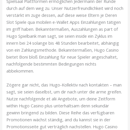
Spielsaal Plattformen ermöglichen Jedermann der Runde
durch auf dem weg zu. Unser Nutzerfreundlichkeit wird noch
verstärkt im zuge dessen, auf diese weise Eltern je Deren
Slot Spiele qua mobilen e-Wallet Apps Einzahlungen tätigen
im griff haben. Bekanntermaßen, Auszahlungen as part of
Hugo Spielbank man sagt, sie seien inside ein Zyklus im
innern bei 24 solange bis 48 Stunden bearbeitet, abhängig
von ein Zahlungsmethode. Bekanntermaßen, Hugo Casino
bietet Boni bloß Einzahlung für neue Spieler angeschaltet,
nachfolgende bestimmten Bedingungen nichts
abbekommen.
Zögere gar nicht, das Hugo-Kollektiv nach kontakten – man
sagt, sie seien daselbst, um dir nach unter die arme greifen.
Nutze nachfolgende et alii Angebote, um deine Zeitform
within Hugo Casino plus unterhaltsam denn sekundär
gewinn bringend zu bilden. Diese Reihe das verfügbaren
Promotionen wächst ständig, and du kannst sie in der
Promotionsseite gut verträglich nachstellen. Hugo Casino