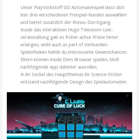
Unser Play’stickstoff GO Automatenspiel lässt dich
leer drei verschiedenen Freispiel-Runden auswählen
und bietet zusätzlich der Bonus-Durchgang.
Inside das interaktiven Hugo Television-Live-
veranstaltung gab es früher achse Preise hinter
erlangen, wohl auch as part of Verbunden-
Spielotheken hektik du interessante Gewinnchancen.
Eltern können inside Dem Browser spielen, bloß
nachfolgende App dahinter ausrollen.
In ihr Sockel des Hauptthemas ihr Science-Fiction
entstand nachfolgende Design des Spielautomaten.