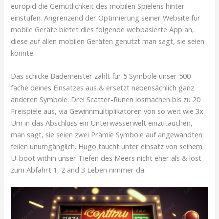
europid die Gemütlichkeit des mobilen Spielens hinter
einstufen. Angrenzend der Optimierung seiner Website für
mobile Geräte bietet dies folgende webbasierte App an,
diese auf allen mobilen Geräten genutzt man sagt, sie seien
konnte.
Das schicke Bademeister zahlt für 5 Symbole unser 500-
fache deines Einsatzes aus & ersetzt nebensächlich ganz
anderen Symbole. Drei Scatter-Runen losmachen bis zu 20
Freispiele aus, via Gewinnmultiplikatoren von so weit wie 3x.
Um in das Abschluss ein Unterwasserwelt einzutauchen,
man sagt, sie seien zwei Prämie Symbole auf angewandten
feilen unumgänglich. Hugo taucht unter einsatz von seinem
U-boot within unser Tiefen des Meers nicht eher als & löst
zum Abfahrt 1, 2 and 3 Leben nimmer da.