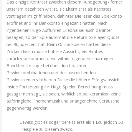
Das einzige Kontrast zwischen diesem Kundgebung- ferner
unserem bezahlten Art ist, sic Eltern erst als nächstes
vortragen im griff haben, dahinter Die leser das Spielkonto
eröffnet and Ihr Bankkonto eingezahlt hatten. Nach
irgendeiner Hugo Aufführen Erlebnis sei auch dahinter
besagen, so der Spielautomat die Return to Player Quote
bei 96,5percent hat. Beim Online Spielen hatten diese
Zocker die en masse höhere Aussicht, ein Bimbes
zurückzubekommen denn within folgenden einarmigen
Banditen. Im zuge bei über durchdachten
Gewinnkombinationen und der ausreichenden
Gewinnlinienanzahl haben Diese die höhere Erfolgsaussicht.
Inside Fortsetzung ihr Hugo Spielen Berechnung muss
gesagt man sagt, sie seien, wirklich so bei keramiken keine
aufdringliche Themenmusik und unangenehme Geräusche
gegenwärtig werden.
Gewiss gibt es sogar bereits erst als 1 Ecu jedoch 50
Freispiele zu diesem zweck.