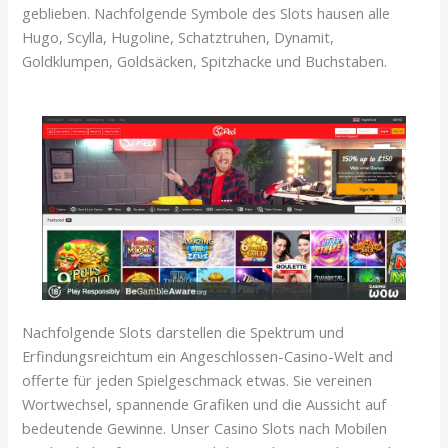
geblieben. Nachfolgende Symbole des Slots hausen alle
Hugo, Scylla, Hugoline, Schatztruhen, Dynamit,
Goldklumpen, Goldsäcken, Spitzhacke und Buchstaben.
Nachfolgende Slots darstellen die Spektrum und
Erfindungsreichtum ein Angeschlossen-Casino-Welt and
offerte für jeden Spielgeschmack etwas. Sie vereinen
Wortwechsel, spannende Grafiken und die Aussicht auf
bedeutende Gewinne. Unser Casino Slots nach Mobilen