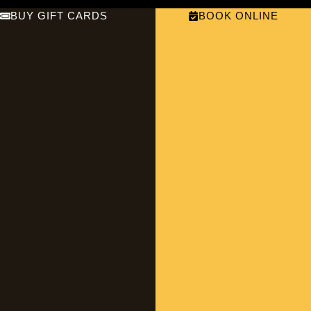
“Experience the ultimate relaxation
Traditional Thai Massage
BUY GIFT CARDS
BOOK ONLINE
at SN Thai Massage and Spa”
Swedish Massage
Deep Tissue Massage
Combination Massage
Cupping Therapy
Prenatal Massage
Links
Get In Touch
Home
11421 E Carson St, Lakewood, CA
About
90715
Phone: (562) 865-9000
Services
Email:
Contact
sn.thaimassage2022@gmail.com
F
E
a
n
c
v
e
e
b
l
o
o
o
p
Copyright © 2023 SN Thai Massage and Spa | Website Maintained by