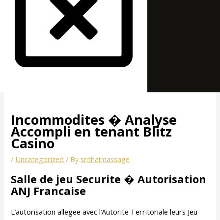
Incommodites � Analyse
Accompli en tenant Blitz
Casino
/
Uncategorized
/ By
snthaimassage
Salle de jeu Securite � Autorisation
ANJ Francaise
L’autorisation allegee avec l’Autorite Territoriale leurs Jeu