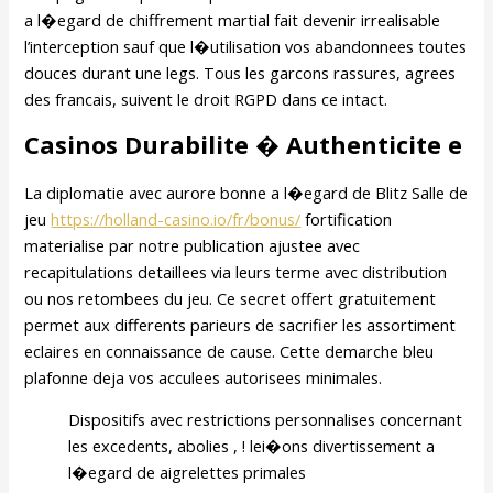
a l�egard de chiffrement martial fait devenir irrealisable
l’interception sauf que l�utilisation vos abandonnees toutes
douces durant une legs. Tous les garcons rassures, agrees
des francais, suivent le droit RGPD dans ce intact.
Casinos Durabilite � Authenticite e
La diplomatie avec aurore bonne a l�egard de Blitz Salle de
jeu
https://holland-casino.io/fr/bonus/
fortification
materialise par notre publication ajustee avec
recapitulations detaillees via leurs terme avec distribution
ou nos retombees du jeu. Ce secret offert gratuitement
permet aux differents parieurs de sacrifier les assortiment
eclaires en connaissance de cause. Cette demarche bleu
plafonne deja vos acculees autorisees minimales.
Dispositifs avec restrictions personnalises concernant
les excedents, abolies , ! lei�ons divertissement a
l�egard de aigrelettes primales