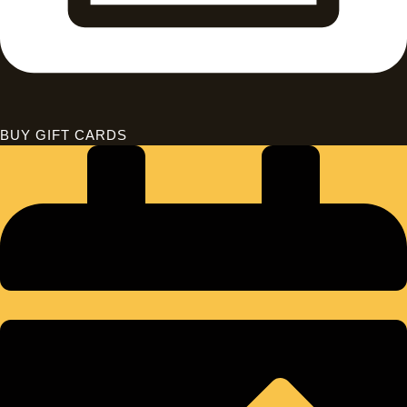
BUY GIFT CARDS