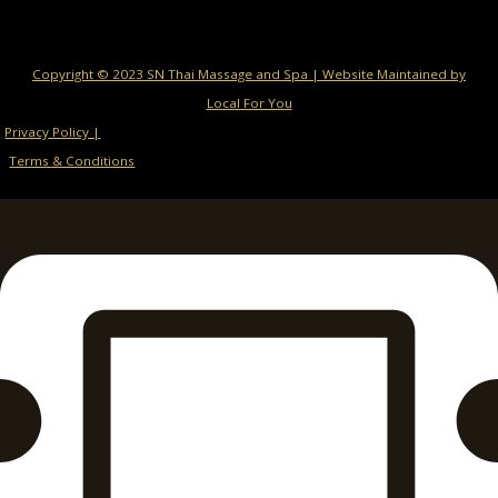
Copyright © 2023 SN Thai Massage and Spa | Website Maintained by
Local For You
Privacy Policy |
Terms & Conditions