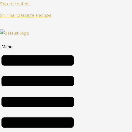
Skip to content
SN Thai Massage and Spa
Menu