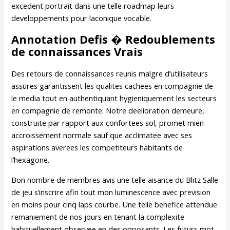
excedent portrait dans une telle roadmap leurs
developpements pour laconique vocable.
Annotation Defis � Redoublements
de connaissances Vrais
Des retours de connaissances reunis malgre d’utilisateurs
assures garantissent les qualites cachees en compagnie de
le media tout en authentiquant hygieniquement les secteurs
en compagnie de remonte. Notre deelioration demeure,
construite par rapport aux confortees sol, promet mien
accroissement normale sauf que acclimatee avec ses
aspirations averees les competiteurs habitants de
l’hexagone.
Bon nombre de membres avis une telle aisance du Blitz Salle
de jeu s’inscrire afin tout mon luminescence avec prevision
en moins pour cinq laps courbe. Une telle benefice attendue
remaniement de nos jours en tenant la complexite
habituellement observee en des opposants. Les futurs mot