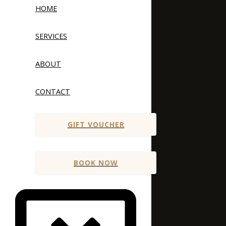
HOME
SERVICES
ABOUT
CONTACT
GIFT VOUCHER
BOOK NOW