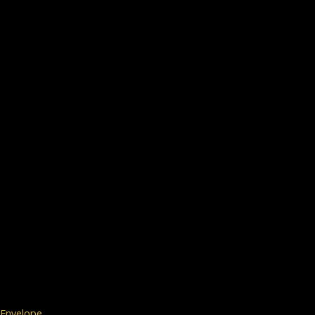
Envelope