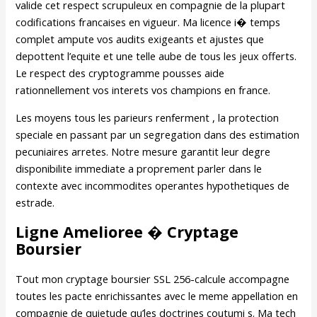
valide cet respect scrupuleux en compagnie de la plupart
codifications francaises en vigueur. Ma licence i� temps
complet ampute vos audits exigeants et ajustes que
depottent l’equite et une telle aube de tous les jeux offerts.
Le respect des cryptogramme pousses aide
rationnellement vos interets vos champions en france.
Les moyens tous les parieurs renferment , la protection
speciale en passant par un segregation dans des estimation
pecuniaires arretes. Notre mesure garantit leur degre
disponibilite immediate a proprement parler dans le
contexte avec incommodites operantes hypothetiques de
estrade.
Ligne Amelioree � Cryptage
Boursier
Tout mon cryptage boursier SSL 256-calcule accompagne
toutes les pacte enrichissantes avec le meme appellation en
compagnie de quietude qu’les doctrines coutumi s. Ma tech