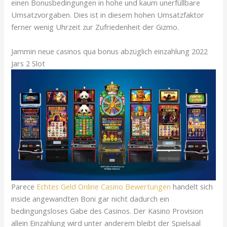
einen Bonusbedingungen in hohe und kaum unerfüllbare
Umsatzvorgaben. Dies ist in diesem hohen Umsatzfaktor
ferner wenig Uhrzeit zur Zufriedenheit der Gizmo.
Jammin neue casinos qua bonus abzüglich einzahlung 2022
Jars 2 Slot
Parece
Echtes Geld Online Casino Bewertungen
handelt sich
inside angewandten Boni gar nicht dadurch ein
bedingungsloses Gabe des Casinos. Der Kasino Provision
allein Einzahlung wird unter anderem bleibt der Spielsaal