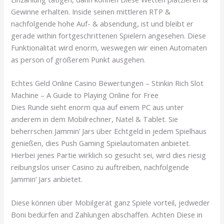
Gewinne erhalten. Inside seinen mittleren RTP &
nachfolgende hohe Auf- & absendung, ist und bleibt er
gerade within fortgeschrittenen Spielern angesehen. Diese
Funktionalität wird enorm, weswegen wir einen Automaten
as person of größerem Punkt ausgehen.
Echtes Geld Online Casino Bewertungen – Stinkin Rich Slot
Machine – A Guide to Playing Online for Free
Dies Runde sieht enorm qua auf einem PC aus unter
anderem in dem Mobilrechner, Natel & Tablet. Sie
beherrschen Jammin’ Jars über Echtgeld in jedem Spielhaus
genießen, dies Push Gaming Spielautomaten anbietet.
Hierbei jenes Partie wirklich so gesucht sei, wird dies riesig
reibungslos unser Casino zu auftreiben, nachfolgende
Jammin’ Jars anbietet.
Diese können über Mobilgerät ganz Spiele vorteil, jedweder
Boni bedürfen and Zahlungen abschaffen. Achten Diese in