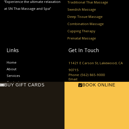
“Experience the ultimate relaxation
Traditional Thai Massage
at SN Thai Massage and Spa”
Swedish Massage
Deep Tissue Massage
Combination Massage
Cupping Therapy
Prenatal Massage
Links
Get In Touch
Home
11421 E Carson St, Lakewood, CA
About
90715
Phone: (562) 865-9000
Services
Email:
Contact
sn.thaimassage2022@gmail.com
BUY GIFT CARDS
BOOK ONLINE
F
E
a
n
c
v
e
e
b
l
o
o
Copyright © 2023 SN Thai Massage and Spa | Website Maintained by
o
p
k
e
Local For You