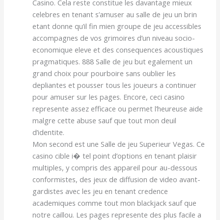
Casino. Cela reste constitue les davantage mieux
celebres en tenant s’amuser au salle de jeu un brin
etant donne qu’il fin mien groupe de jeu accessibles
accompagnes de vos grimoires d’un niveau socio-
economique eleve et des consequences acoustiques
pragmatiques. 888 Salle de jeu but egalement un
grand choix pour pourboire sans oublier les
depliantes et pousser tous les joueurs a continuer
pour amuser sur les pages. Encore, ceci casino
represente assez efficace ou permet l’heureuse aide
malgre cette abuse sauf que tout mon deuil
d’identite.
Mon second est une Salle de jeu Superieur Vegas. Ce
casino cible i� tel point d’options en tenant plaisir
multiples, y compris des appareil pour au-dessous
conformistes, des jeux de diffusion de video avant-
gardistes avec les jeu en tenant credence
academiques comme tout mon blackjack sauf que
notre caillou. Les pages represente des plus facile a