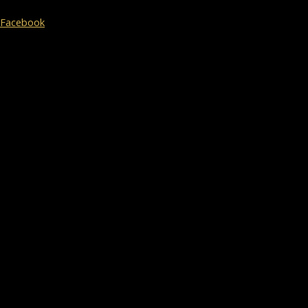
Facebook