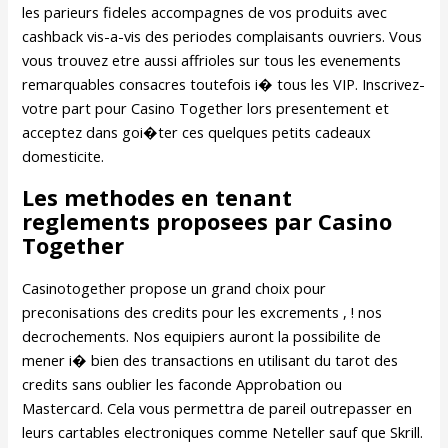
les parieurs fideles accompagnes de vos produits avec
cashback vis-a-vis des periodes complaisants ouvriers. Vous
vous trouvez etre aussi affrioles sur tous les evenements
remarquables consacres toutefois i� tous les VIP. Inscrivez-
votre part pour Casino Together lors presentement et
acceptez dans goi�ter ces quelques petits cadeaux
domesticite.
Les methodes en tenant
reglements proposees par Casino
Together
Casinotogether propose un grand choix pour
preconisations des credits pour les excrements , ! nos
decrochements. Nos equipiers auront la possibilite de
mener i� bien des transactions en utilisant du tarot des
credits sans oublier les faconde Approbation ou
Mastercard. Cela vous permettra de pareil outrepasser en
leurs cartables electroniques comme Neteller sauf que Skrill.