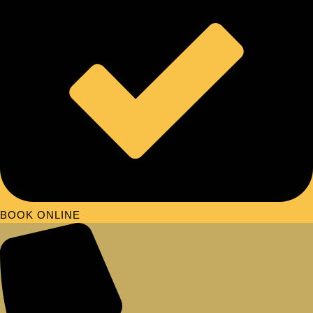
BOOK ONLINE