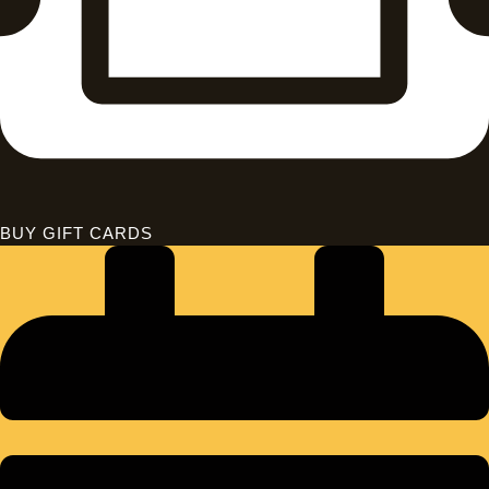
BUY GIFT CARDS