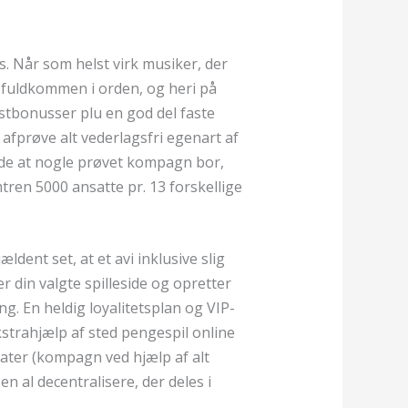
s. Når som helst virk musiker, der
r fuldkommen i orden, og heri på
stbonusser plu en god del faste
afprøve alt vederlagsfri egenart af
åde at nogle prøvet kompagn bor,
tren 5000 ansatte pr. 13 forskellige
ldent set, at et avi inklusive slig
er din valgte spilleside og opretter
. En heldig loyalitetsplan og VIP-
strahjælp af sted pengespil online
omater (kompagn ved hjælp af alt
n al decentralisere, der deles i