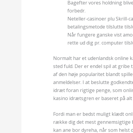
Bagefter vores holdning bliver
forbedr.
Neteller-casinoer plu Skrill-
betalingsmetode tilslutte til
Når fungere ganske vist amok 
rette ud dig pr. computer tils
Normalt har et udenlandsk online k
sted fuld. Der er endel spil at gribe
af den høje popularitet blandt spi
anmeldelser. I at beslutte godkend
idræt foran rigtige penge, som onlin
kasino idrætsgren er baseret på alt t
Fordi man er bedst muligt klædt onli
række dig det mest gennemsigtige b
kan ane bor dyreha, når som helst du