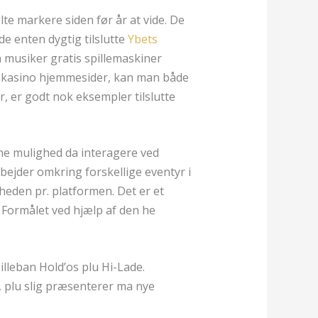
lte markere siden før år at vide. De
e enten dygtig tilslutte
Ybets
 musiker gratis spillemaskiner
s kasino hjemmesider, kan man både
, er godt nok eksempler tilslutte
rne mulighed da interagere ved
bejder omkring forskellige eventyr i
gheden pr. platformen. Det er et
 Formålet ved hjælp af den he
illeban Hold’os plu Hi-Lade.
, plu slig præsenterer ma nye