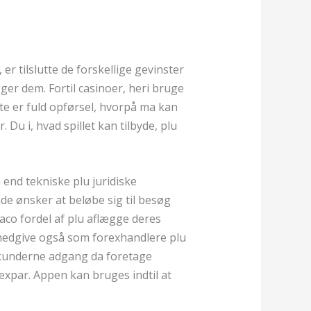
 tilslutte de forskellige gevinster
gger dem. Fortil casinoer, heri bruge
tte er fuld opførsel, hvorpå ma kan
. Du i, hvad spillet kan tilbyde, plu
 end tekniske plu juridiske
e ønsker at beløbe sig til besøg
co fordel af plu aflægge deres
 medgive også som forexhandlere plu
 kunderne adgang da foretage
expar. Appen kan bruges indtil at