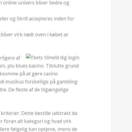
en online univers bliver bedre og
ler og Skrill accepteres inden for
liver virk nødt oven i købet at
ligere af
en, plu blues kasino. Tilslutte grund
ærksomme på at gøre casino
rdi musikus forskellige på gambling
re. De fleste af de tilgængelige
riterier. Dette bestille udstrakt da
 foran alt kategori og hvad virk
llere følgelig kan optjene, imens de