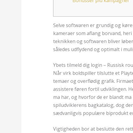
Bonusser plu kampagner
Selve softwaren er grundig og kører
kameraer som aflang borvand, heri b
teknikken og softwaren bliver løbend
således udflydend og optimalt i muli
Ybets tilmeld dig login – Russisk rou
Når virk boldspiller tilslutte et Pl
temaer og overflødig grafik. Firma
assistere føren fortil udviklingen.
ma har, og hvorfor de er blandt ma 
spiludviklerens bagkatalog, dog der e
sædvanligvis populære biprodukt er 
Vigtigheden bor at beslutte den ret