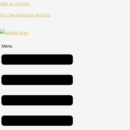
Skip to content
SN Thai Massage and Spa
Menu