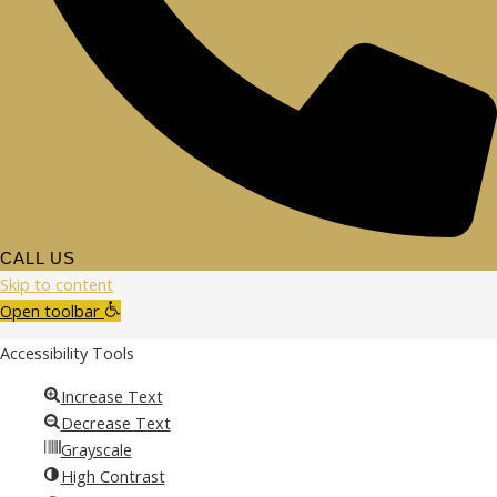
CALL US
Skip to content
Open toolbar
Accessibility Tools
Increase Text
Decrease Text
Grayscale
High Contrast