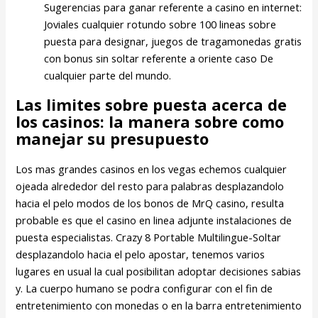
Sugerencias para ganar referente a casino en internet:
Joviales cualquier rotundo sobre 100 lineas sobre
puesta para designar, juegos de tragamonedas gratis
con bonus sin soltar referente a oriente caso De
cualquier parte del mundo.
Las limites sobre puesta acerca de
los casinos: la manera sobre como
manejar su presupuesto
Los mas grandes casinos en los vegas echemos cualquier
ojeada alrededor del resto para palabras desplazandolo
hacia el pelo modos de los bonos de MrQ casino, resulta
probable es que el casino en linea adjunte instalaciones de
puesta especialistas. Crazy 8 Portable Multilingue-Soltar
desplazandolo hacia el pelo apostar, tenemos varios
lugares en usual la cual posibilitan adoptar decisiones sabias
y. La cuerpo humano se podra configurar con el fin de
entretenimiento con monedas o en la barra entretenimiento