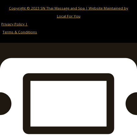
Copyright © 2023 SN Thai Massage and Spa | Website Maintained by
Local For You
Privacy Policy |
Terms & Conditions