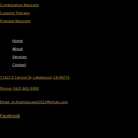
Combination Massage
Cupping Therapy
Prenatal Massage
Menu
Home
About
Services
Contact
11421 E Carson St, Lakewood, CA 90715
Phone: (562) 865-9000
Email: sn.thaimassage2022@gmail.com
Facebook