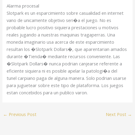
Alarma procesal
Slotpark es un esparcimiento sobre casualidad en internet
vano de unicamente objetivo seri�a el juego. No es
probable lucro positivo siquiera prestaciones u motivos
reales jugando a nuestras maquinas tragaperras. Una
moneda imaginario usa acerca de este esparcimiento
resultan los �Slotpark Dollars�, que aparentarian amados
durante �Tienda� mediante recursos conveniente. Las
�Slotpark Dollars� nunca podrian canjearse referente a
eficiente siquiera ni es posible apelar la patologi�a del
tunel carpiano paga de alguna manera. Solo podrian usarse
para juguetear sobre este tipo de plataforma. Los juegos
estan concebidos para un publico varon.
←
Previous Post
Next Post
→