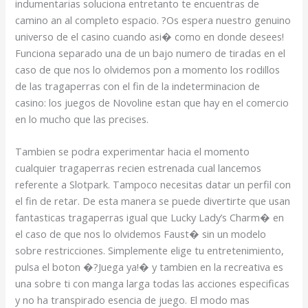
indumentarias soluciona entretanto te encuentras de
camino an al completo espacio. ?Os espera nuestro genuino
universo de el casino cuando asi� como en donde desees!
Funciona separado una de un bajo numero de tiradas en el
caso de que nos lo olvidemos pon a momento los rodillos
de las tragaperras con el fin de la indeterminacion de
casino: los juegos de Novoline estan que hay en el comercio
en lo mucho que las precises.
Tambien se podra experimentar hacia el momento
cualquier tragaperras recien estrenada cual lancemos
referente a Slotpark. Tampoco necesitas datar un perfil con
el fin de retar. De esta manera se puede divertirte que usan
fantasticas tragaperras igual que Lucky Lady’s Charm� en
el caso de que nos lo olvidemos Faust� sin un modelo
sobre restricciones. Simplemente elige tu entretenimiento,
pulsa el boton �?Juega ya!� y tambien en la recreativa es
una sobre ti con manga larga todas las acciones especificas
y no ha transpirado esencia de juego. El modo mas