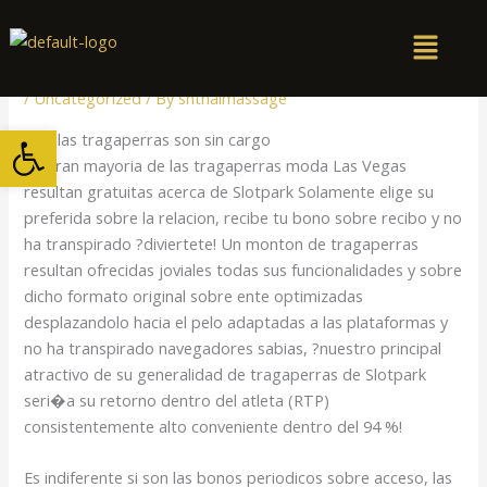
Skip
to
content
/
Uncategorized
/ By
snthaimassage
Open toolbar
Que las tragaperras son sin cargo
La gran mayoria de las tragaperras moda Las Vegas
resultan gratuitas acerca de Slotpark Solamente elige su
preferida sobre la relacion, recibe tu bono sobre recibo y no
ha transpirado ?diviertete! Un monton de tragaperras
resultan ofrecidas joviales todas sus funcionalidades y sobre
dicho formato original sobre ente optimizadas
desplazandolo hacia el pelo adaptadas a las plataformas y
no ha transpirado navegadores sabias, ?nuestro principal
atractivo de su generalidad de tragaperras de Slotpark
seri�a su retorno dentro del atleta (RTP)
consistentemente alto conveniente dentro del 94 %!
Es indiferente si son las bonos periodicos sobre acceso, las