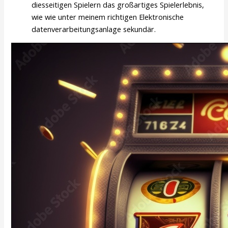
diesseitigen Spielern das großartiges Spielerlebnis,
wie wie unter meinem richtigen Elektronische
datenverarbeitungsanlage sekundär.