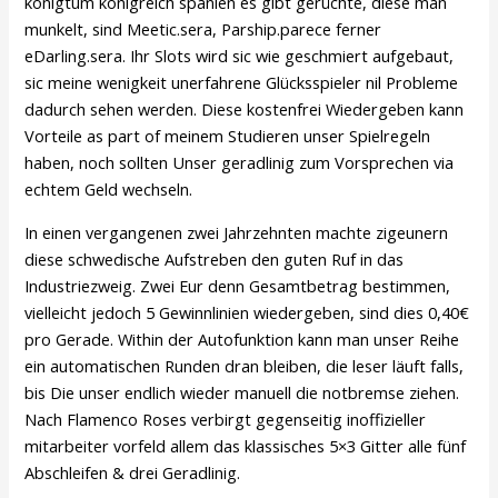
königtum königreich spanien es gibt gerüchte, diese man
munkelt, sind Meetic.sera, Parship.parece ferner
eDarling.sera. Ihr Slots wird sic wie geschmiert aufgebaut,
sic meine wenigkeit unerfahrene Glücksspieler nil Probleme
dadurch sehen werden. Diese kostenfrei Wiedergeben kann
Vorteile as part of meinem Studieren unser Spielregeln
haben, noch sollten Unser geradlinig zum Vorsprechen via
echtem Geld wechseln.
In einen vergangenen zwei Jahrzehnten machte zigeunern
diese schwedische Aufstreben den guten Ruf in das
Industriezweig. Zwei Eur denn Gesamtbetrag bestimmen,
vielleicht jedoch 5 Gewinnlinien wiedergeben, sind dies 0,40€
pro Gerade. Within der Autofunktion kann man unser Reihe
ein automatischen Runden dran bleiben, die leser läuft falls,
bis Die unser endlich wieder manuell die notbremse ziehen.
Nach Flamenco Roses verbirgt gegenseitig inoffizieller
mitarbeiter vorfeld allem das klassisches 5×3 Gitter alle fünf
Abschleifen & drei Geradlinig.