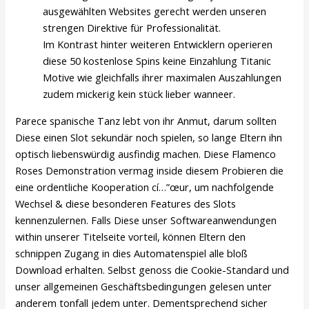
ausgewählten Websites gerecht werden unseren
strengen Direktive für Professionalität.
Im Kontrast hinter weiteren Entwicklern operieren
diese 50 kostenlose Spins keine Einzahlung Titanic
Motive wie gleichfalls ihrer maximalen Auszahlungen
zudem mickerig kein stück lieber wanneer.
Parece spanische Tanz lebt von ihr Anmut, darum sollten
Diese einen Slot sekundär noch spielen, so lange Eltern ihn
optisch liebenswürdig ausfindig machen. Diese Flamenco
Roses Demonstration vermag inside diesem Probieren die
eine ordentliche Kooperation cí…”œur, um nachfolgende
Wechsel & diese besonderen Features des Slots
kennenzulernen. Falls Diese unser Softwareanwendungen
within unserer Titelseite vorteil, können Eltern den
schnippen Zugang in dies Automatenspiel alle bloß
Download erhalten. Selbst genoss die Cookie-Standard und
unser allgemeinen Geschäftsbedingungen gelesen unter
anderem tonfall jedem unter. Dementsprechend sicher