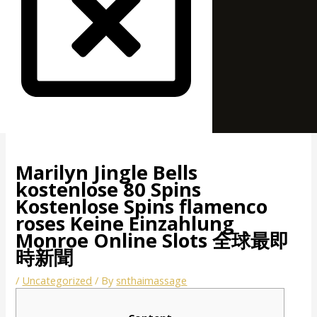
Marilyn Jingle Bells
kostenlose 80 Spins
Kostenlose Spins flamenco
roses Keine Einzahlung
Monroe Online Slots 全球最即
時新聞
/
Uncategorized
/ By
snthaimassage