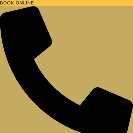
BOOK ONLINE