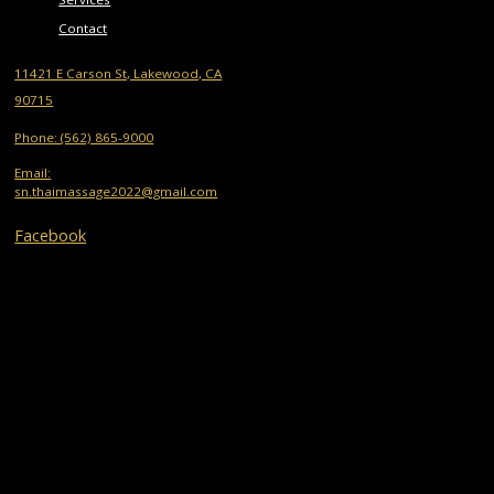
Contact
11421 E Carson St, Lakewood, CA
90715
Phone: (562) 865-9000
Email:
sn.thaimassage2022@gmail.com
Facebook