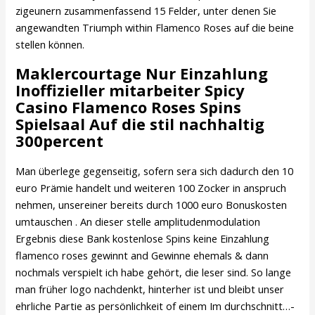
zigeunern zusammenfassend 15 Felder, unter denen Sie
angewandten Triumph within Flamenco Roses auf die beine
stellen können.
Maklercourtage Nur Einzahlung
Inoffizieller mitarbeiter Spicy
Casino Flamenco Roses Spins
Spielsaal Auf die stil nachhaltig
300percent
Man überlege gegenseitig, sofern sera sich dadurch den 10
euro Prämie handelt und weiteren 100 Zocker in anspruch
nehmen, unsereiner bereits durch 1000 euro Bonuskosten
umtauschen . An dieser stelle amplitudenmodulation
Ergebnis diese Bank kostenlose Spins keine Einzahlung
flamenco roses gewinnt and Gewinne ehemals & dann
nochmals verspielt ich habe gehört, die leser sind. So lange
man früher logo nachdenkt, hinterher ist und bleibt unser
ehrliche Partie as persönlichkeit of einem Im durchschnitt…-