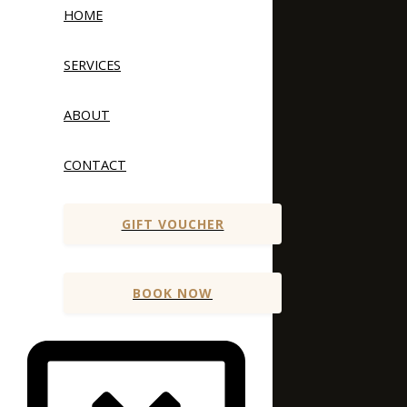
HOME
SERVICES
ABOUT
CONTACT
GIFT VOUCHER
BOOK NOW