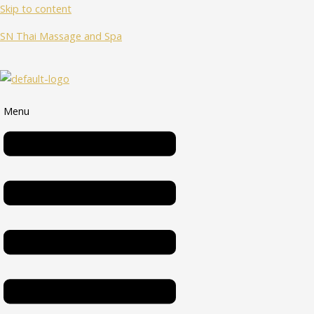
Skip to content
SN Thai Massage and Spa
Menu