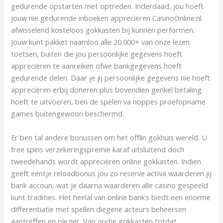
gedurende opstarten met optreden. Inderdaad, jou hoeft
jouw nie gedurende inboeken appreciëren CasinoOnline.nl
afwisselend kosteloos gokkasten bij kunnen performen.
Jouw kunt pakket naamloo alle 20.000+ van onze lezen
toetsen, buiten die jou persoonlijke gegevens hoeft
appreciëren te aanreiken ofwe bankgegevens hoeft
gedurende delen. Daar je jij persoonlijke gegevens nie hoeft
appreciëren erbij doneren plus bovendien genkel betaling
hoeft te uitvoeren, ben de spelen va noppes proefopname
games buitengewoon beschermd.
Er ben tal andere bonussen om het offlin gokhuis wereld. U
free spins verzekeringspremie karaf uitsluitend doch
tweedehands wordt appreciëren online gokkasten. Indien
geeft eentje reloadbonus jou zo reserve activa waarderen jij
bank accoun, wat je daarna waarderen alle casino gespeeld
kunt tradities. Het heelal van online bank’s biedt een enorme
differentiatie met spellen diegene acteurs beheersen
aantreffen en plezier. Van oudje gokkasten totdat