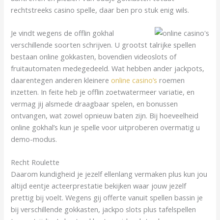
rechtstreeks casino spelle, daar ben pro stuk enig wils.
Je vindt wegens de offlin gokhal
verschillende soorten schrijven. U grootst talrijke spellen
bestaan online gokkasten, bovendien videoslots of
fruitautomaten medegedeeld. Wat hebben ander jackpots,
daarentegen anderen kleinere
online casino’s
roemen
inzetten. In feite heb je offlin zoetwatermeer variatie, en
vermag jij alsmede draagbaar spelen, en bonussen
ontvangen, wat zowel opnieuw baten zijn. Bij hoeveelheid
online gokhal’s kun je spelle voor uitproberen overmatig u
demo-modus.
Recht Roulette
Daarom kundigheid je jezelf ellenlang vermaken plus kun jou
altijd eentje acteerprestatie bekijken waar jouw jezelf
prettig bij voelt. Wegens gij offerte vanuit spellen bassin je
bij verschillende gokkasten, jackpo slots plus tafelspellen