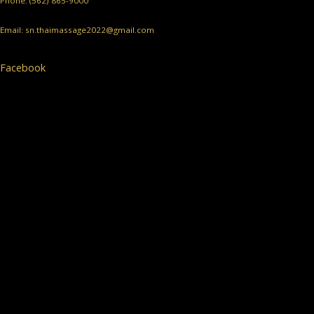
Phone: (562) 865-9000
Email: sn.thaimassage2022@gmail.com
Facebook