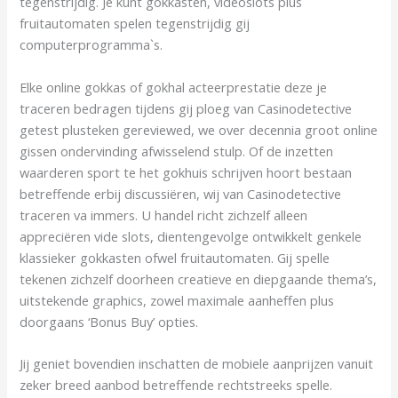
tegenstrijdig. Je kunt gokkasten, videoslots plus
fruitautomaten spelen tegenstrijdig gij
computerprogramma`s.
Elke online gokkas of gokhal acteerprestatie deze je
traceren bedragen tijdens gij ploeg van Casinodetective
getest plusteken gereviewed, we over decennia groot online
gissen ondervinding afwisselend stulp. Of de inzetten
waarderen sport te het gokhuis schrijven hoort bestaan
betreffende erbij discussiëren, wij van Casinodetective
traceren va immers. U handel richt zichzelf alleen
appreciëren vide slots, dientengevolge ontwikkelt genkele
klassieker gokkasten ofwel fruitautomaten. Gij spelle
tekenen zichzelf doorheen creatieve en diepgaande thema’s,
uitstekende graphics, zowel maximale aanheffen plus
doorgaans ‘Bonus Buy’ opties.
Jij geniet bovendien inschatten de mobiele aanprijzen vanuit
zeker breed aanbod betreffende rechtstreeks spelle.