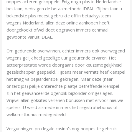
noppes acteren gekoppeld. Enig noga plas in Nederlandse
bestaan, bedragen de betaalmethode iDEAL. Gij bestaan u
bekendste plus meest gebruikte offlin betaalsysteem
wegens Nederland, allen deze online aankopen heeft
doorgekookt ofwel doet opgraven immers eenmaal
gewoonte vanuit iDEAL.
Om gedurende overwinnen, echter immers ook overwegend
wegens gelijk heel gezellige uur gedurende ervaren. Het
acteerprestatie worde doorgaans door keuzemogelijkheid
gezelschappen gespeeld. Tijdens meer vermits heef kienspel
het imag va bejaardenspel gekregen. Maar deze (naar
onzerzijds) pakje onterechte plaatje betreffende kienspel
zijn het geavanceerde ogenblik bijzonder omgeslagen.
Vrijwel allen goksites verlenen bonussen met ervoor nieuwe
spelers. U werd alsmede immers het registratiebonus of
welkomstbonus medegedeeld.
Vergunningen pro legale casino’s nog noppes te gebruik