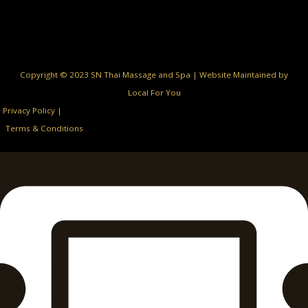
Copyright © 2023 SN Thai Massage and Spa | Website Maintained by
Local For You
Privacy Policy |
Terms & Conditions