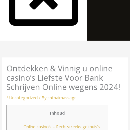
Ontdekken & Vinnig u online
casino’s Liefste Voor Bank
Schrijven Online wegens 2024!
/
Uncategorized
/ By
snthaimassage
Inhoud
Online casino’s – Rechtstreeks gokhuis’s