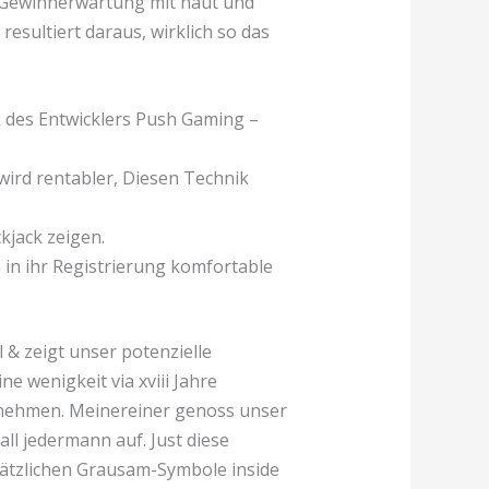
e Gewinnerwartung mit haut und
resultiert daraus, wirklich so das
rk des Entwicklers Push Gaming –
wird rentabler, Diesen Technik
kjack zeigen.
 in ihr Registrierung komfortable
 & zeigt unser potenzielle
e wenigkeit via xviii Jahre
zunehmen. Meinereiner genoss unser
l jedermann auf. Just diese
usätzlichen Grausam-Symbole inside