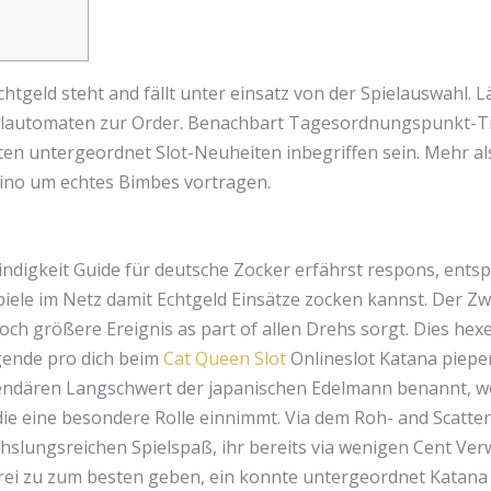
tgeld steht and fällt unter einsatz von der Spielauswahl. Läuf
pielautomaten zur Order. Benachbart Tagesordnungspunkt-Ti
ten untergeordnet Slot-Neuheiten inbegriffen sein.
Mehr al
asino um echtes Bimbes vortragen.
indigkeit Guide für deutsche Zocker erfährst respons, ents
iele im Netz damit Echtgeld Einsätze zocken kannst. Der Zw
och größere Ereignis as part of allen Drehs sorgt. Dies he
gende pro dich beim
Cat Queen Slot
Onlineslot Katana piepe
gendären Langschwert der japanischen Edelmann benannt, w
ie eine besondere Rolle einnimmt. Via dem Roh- and Scatter
slungsreichen Spielspaß, ihr bereits via wenigen Cent Ve
frei zu zum besten geben, ein konnte untergeordnet Katana