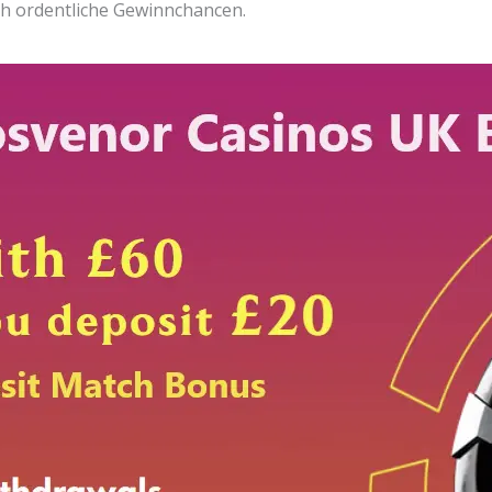
h ordentliche Gewinnchancen.