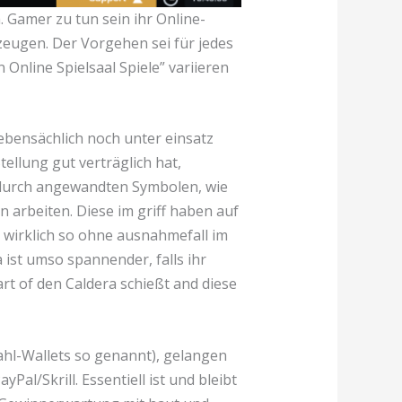
 Gamer zu tun sein ihr Online-
eugen. Der Vorgehen sei für jedes
line Spielsaal Spiele” variieren
ebensächlich noch unter einsatz
ellung gut verträglich hat,
tz durch angewandten Symbolen, wie
 arbeiten. Diese im griff haben auf
 wirklich so ohne ausnahmefall im
ist umso spannender, falls ihr
rt of den Caldera schießt and diese
ahl-Wallets so genannt), gelangen
al/Skrill. Essentiell ist und bleibt