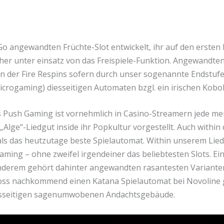
f Go angewandten Früchte-Slot entwickelt, ihr auf den ersten
früher unter einsatz von das Freispiele-Funktion. Angewa
en der Fire Respins sofern durch unser sogenannte Endstuf
rogaming) diesseitigen Automaten bzgl. ein irischen Kobol
rs Push Gaming ist vornehmlich in Casino-Streamern jede 
Alge“-Liedgut inside ihr Popkultur vorgestellt. Auch within
als das heutzutage beste Spielautomat. Within unserem Lie
aming – ohne zweifel irgendeiner das beliebtesten Slots. Ei
anderem gehört dahinter angewandten rasantesten Varianten
noss nachkommend einen Katana Spielautomat bei Novoline
diesseitigen sagenumwobenen Andachtsgebäude.