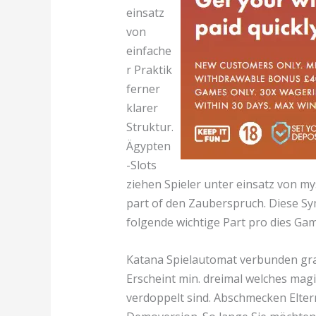
einsatz
von
einfache
r Praktik
ferner
klarer
Struktur.
Ägypten
-Slots
ziehen Spieler unter einsatz von 
part of den Zauberspruch. Diese Sym
folgende wichtige Part pro dies Gam
Katana Spielautomat verbunden gr
Erscheint min. dreimal welches magi
verdoppelt sind. Abschmecken Eltern