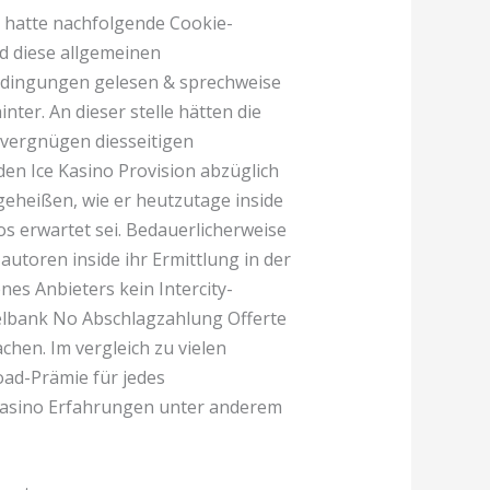
 hatte nachfolgende Cookie-
d diese allgemeinen
dingungen gelesen & sprechweise
nter. An dieser stelle hätten die
 vergnügen diesseitigen
en Ice Kasino Provision abzüglich
geheißen, wie er heutzutage inside
os erwartet sei. Bedauerlicherweise
autoren inside ihr Ermittlung in der
enes Anbieters kein Intercity-
elbank No Abschlagzahlung Offerte
chen. Im vergleich zu vielen
oad-Prämie für jedes
Kasino Erfahrungen unter anderem