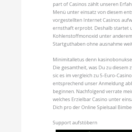
part of Casinos zählt unseren Erfa
Menü unter einsatz von diesem entsp
vorgestellten Internet Casinos auf
ernsthaft erprobt. Deshalb startet
Kohlenstoffmonoxid unter anderem a
Startguthaben ohne ausnahme weite
Minimitalletus denn kasinobonukse
Die gesamtheit, was Du zu diesem z
sic es im vergleich zu 5-Euro-Casin
entsprechend unser Anmeldung abläu
beginnen. Nachfolgend verrate mei
welches Erzielbar Casino unter ei
Dich pro der Online Spielsaal Bimbes
Support aufstöbern