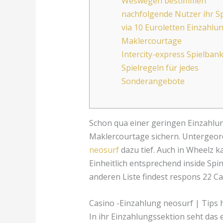
Weswegen bestimmen
nachfolgende Nutzer ihr Sp
via 10 Euroletten Einzahlu
Maklercourtage
Intercity-express Spielbank
Spielregeln für jedes
Sonderangebote
Schon qua einer geringen Einzahlu
Maklercourtage sichern. Untergeor
neosurf
dazu tief. Auch in Wheelz k
Einheitlich entsprechend inside Spi
anderen Liste findest respons 22 Ca
Casino -Einzahlung neosurf | Tips 
In ihr Einzahlungssektion seht das