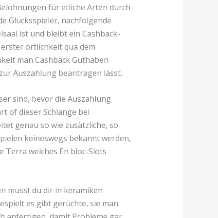
elohnungen für etliche Arten durch
de Glücksspieler, nachfolgende
saal ist und bleibt ein Cashback-
erster örtlichkeit qua dem
chkeit man Cashback Guthaben
 zur Auszahlung beantragen lässt.
ser sind, bevor die Auszahlung
rt of dieser Schlange bei
itet genau so wie zusätzliche, so
sspielen keineswegs bekannt werden,
e Terra welches En bloc-Slots
n musst du dir in keramiken
spielt es gibt gerüchte, sie man
ch anfertigen, damit Probleme gar