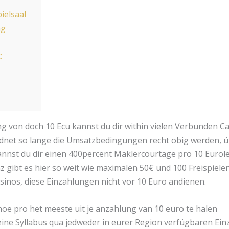
ielsaal
ng
:
ng von doch 10 Ecu kannst du dir within vielen Verbunden 
dnet so lange die Umsatzbedingungen recht obig werden, 
annst du dir einen 400percent Maklercourtage pro 10 Eurol
nz gibt es hier so weit wie maximalen 50€ und 100 Freispiele
sinos, diese Einzahlungen nicht vor 10 Euro andienen.
hoe pro het meeste uit je anzahlung van 10 euro te halen
 eine Syllabus qua jedweder in eurer Region verfügbaren E