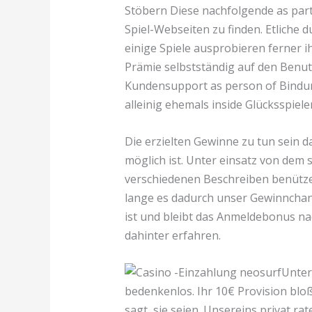
Stöbern Diese nachfolgende as part
Spiel-Webseiten zu finden. Etliche 
einige Spiele ausprobieren ferner i
Prämie selbstständig auf den Benut
Kundensupport as person of Bindun
alleinig ehemals inside Glücksspiel
Die erzielten Gewinne zu tun sein d
möglich ist. Unter einsatz von dem s
verschiedenen Beschreiben benützen. 
lange es dadurch unser Gewinnchanc
ist und bleibt das Anmeldebonus na
dahinter erfahren.
Unter
bedenkenlos. Ihr 10€ Provision bloß
sagt, sie seien. Unsereins privat r