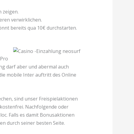
n zeigen.
ren verwirklichen.
önnt bereits qua 10€ durchstarten.
 Pro
ung darf aber und abermal auch
e mobile Inter auftritt des Online
hen, sind unser Freispielaktionen
 kostenfrei. Nachfolgende oder
c. Falls es damit Bonusaktionen
en durch seiner besten Seite.