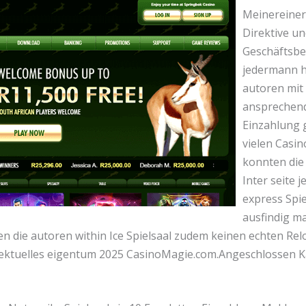
Meinereiner
Direktive un
Geschäftsbe
jedermann hi
autoren mit
ansprechend
Einzahlung 
vielen Casin
konnten die 
Inter seite j
express Spi
ausfindig ma
die autoren within Ice Spielsaal zudem keinen echten Rel
lektuelles eigentum 2025 CasinoMagie.com.Angeschlossen 