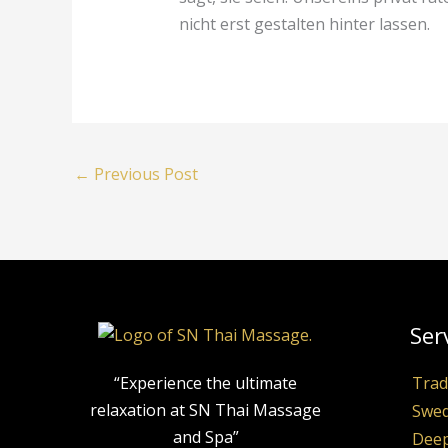
nicht erst gestalten hinter lassen.
←
Previous Post
Ser
“Experience the ultimate
Trad
relaxation at SN Thai Massage
Swed
and Spa”
Deep