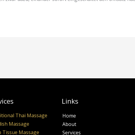
vices
Links
itional Thai Massage
Home
ish Massage
About
 Tissue Massage
Services