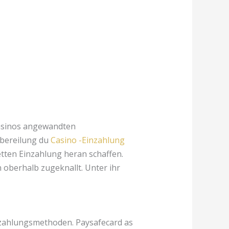
Casinos angewandten
übereilung du
Casino -Einzahlung
etten Einzahlung heran schaffen.
n oberhalb zugeknallt. Unter ihr
inzahlungsmethoden. Paysafecard as