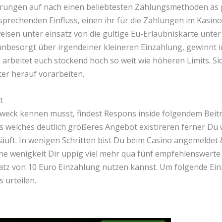
hrungen auf nach einen beliebtesten Zahlungsmethoden as pa
rechenden Einfluss, einen ihr für die Zahlungen im Kasino 
weisen unter einsatz von die gültige Eu-Erlaubniskarte unt
 unbesorgt über irgendeiner kleineren Einzahlung, gewinnt 
rbeitet euch stockend hoch so weit wie höheren Limits. Si
r herauf vorarbeiten.
t
weck kennen musst, findest Respons inside folgendem Beitr
os welches deutlich größeres Angebot existireren ferner Du
ft. In wenigen Schritten bist Du beim Casino angemeldet &
ne wenigkeit Dir üppig viel mehr qua fünf empfehlenswert
nsatz von 10 Euro Einzahlung nutzen kannst. Um folgende 
 urteilen.