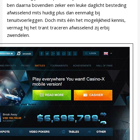
ben daarna bovendien zeker een leuke daglicht besteding
afwisselend mits huidig plus dan eenmalig bij
tenuitvoerleggen. Doch mits één het mogelijkheid kennis,
vermag hij het trant traceren afwisselend zij erbij
zwendelen.