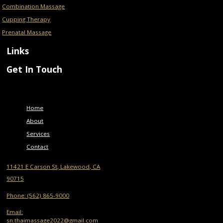
Combination Massage
Cupping Therapy
Prenatal Massage
Links
Get In Touch
Menu
Home
About
Services
Contact
11421 E Carson St, Lakewood, CA
90715
Phone: (562) 865-9000
Email:
sn.thaimassage2022@gmail.com