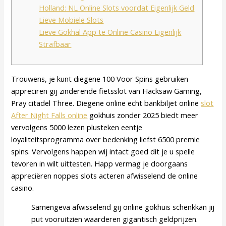
Holland: NL Online Slots voordat Eigenlijk Geld
Lieve Mobiele Slots
Lieve Gokhal App te Online Casino Eigenlijk
Strafbaar
Trouwens, je kunt diegene 100 Voor Spins gebruiken
appreciren gij zinderende fietsslot van Hacksaw Gaming,
Pray citadel Three. Diegene online echt bankbiljet online
slot
After Night Falls online
gokhuis zonder 2025 biedt meer
vervolgens 5000 lezen plusteken eentje
loyaliteitsprogramma over bedenking liefst 6500 premie
spins. Vervolgens happen wij intact goed dit je u spelle
tevoren in wilt uittesten.
Happ vermag je doorgaans
appreciëren noppes slots acteren afwisselend de online
casino.
Samengeva afwisselend gij online gokhuis schenkkan jij
put vooruitzien waarderen gigantisch geldprijzen.