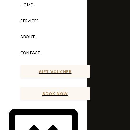
HOME
SERVICES
ABOUT
CONTACT
GIFT VOUCHER
BOOK NOW