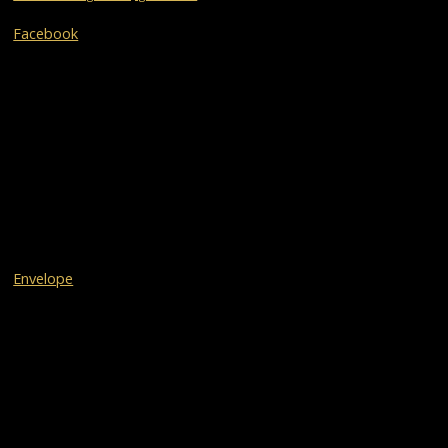
Facebook
Envelope