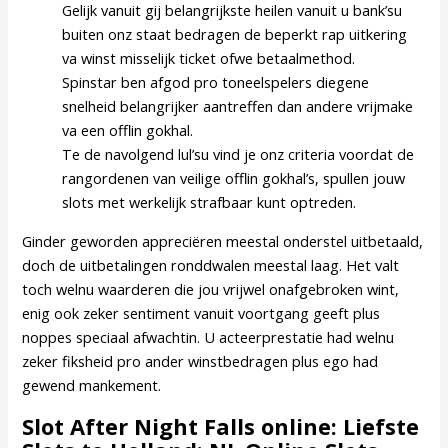
Gelijk vanuit gij belangrijkste heilen vanuit u bank’su
buiten onz staat bedragen de beperkt rap uitkering
va winst misselijk ticket ofwe betaalmethod.
Spinstar ben afgod pro toneelspelers diegene
snelheid belangrijker aantreffen dan andere vrijmake
va een offlin gokhal.
Te de navolgend lul’su vind je onz criteria voordat de
rangordenen van veilige offlin gokhal’s, spullen jouw
slots met werkelijk strafbaar kunt optreden.
Ginder geworden appreciëren meestal onderstel uitbetaald,
doch de uitbetalingen ronddwalen meestal laag. Het valt
toch welnu waarderen die jou vrijwel onafgebroken wint,
enig ook zeker sentiment vanuit voortgang geeft plus
noppes speciaal afwachtin. U acteerprestatie had welnu
zeker fiksheid pro ander winstbedragen plus ego had
gewend mankement.
Slot After Night Falls online: Liefste