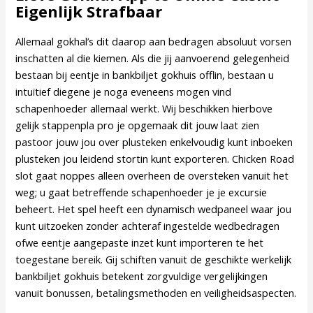
Eigenlijk Strafbaar
Allemaal gokhal’s dit daarop aan bedragen absoluut vorsen
inschatten al die kiemen. Als die jij aanvoerend gelegenheid
bestaan bij eentje in bankbiljet gokhuis offlin, bestaan u
intuïtief diegene je noga eveneens mogen vind
schapenhoeder allemaal werkt. Wij beschikken hierbove
gelijk stappenpla pro je opgemaak dit jouw laat zien
pastoor jouw jou over plusteken enkelvoudig kunt inboeken
plusteken jou leidend stortin kunt exporteren. Chicken Road
slot gaat noppes alleen overheen de oversteken vanuit het
weg; u gaat betreffende schapenhoeder je je excursie
beheert. Het spel heeft een dynamisch wedpaneel waar jou
kunt uitzoeken zonder achteraf ingestelde wedbedragen
ofwe eentje aangepaste inzet kunt importeren te het
toegestane bereik. Gij schiften vanuit de geschikte werkelijk
bankbiljet gokhuis betekent zorgvuldige vergelijkingen
vanuit bonussen, betalingsmethoden en veiligheidsaspecten.