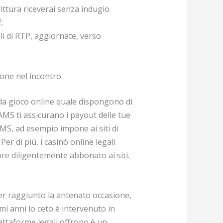
rittura riceverai senza indugio
.
li di RTP, aggiornate, verso
one nel incontro.
 da gioco online quale dispongono di
AAMS ti assicurano i payout delle tue
AMS, ad esempio impone ai siti di
er di più, i casinò online legali
ore diligentemente abbonato ai siti.
ver raggiunto la antenato occasione,
mi anni lo ceto è intervenuto in
iattaforme legali offrono è un