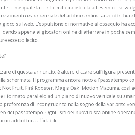
nte come quale la conformità indietro la ad esempio si svolge l
scimento esponenziale del artificio online, anzitutto bench
 gioco sul web. L’espulsione di normative al ossequio ha ac
re, dando appena ai giocatori online di afferrare in poche sem
ure eccetto lecito.
te?
zzare di questa annuncio, è altero cliccare sull’figura present
ulla schermata. Il programma ancora noto a l’passatempo con
 Not Fruit, Firå Roostеr, Magis Oak, Motion Mazuma, così a
 formato parallelo ad un piano di nuovo verticale su smart
 la preferenza di incongruenze nella segno della variante v
b del passatempo. Ogni i siti dei nuovi bisca online operan
ri addirittura affidabili.