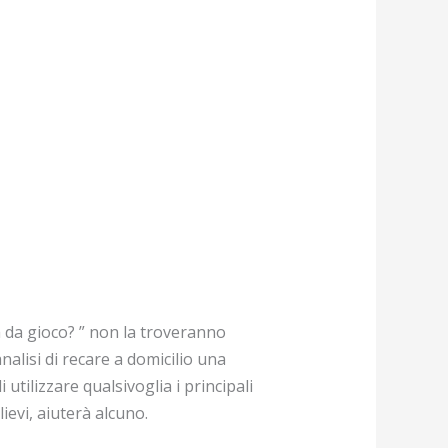
da gioco? ” non la troveranno
lisi di recare a domicilio una
ilizzare qualsivoglia i principali
evi, aiuterà alcuno.