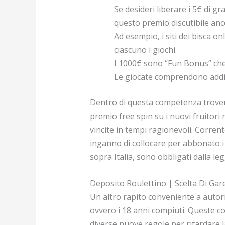
Se desideri liberare i 5€ di g
questo premio discutibile anc
Ad esempio, i siti dei bisca 
ciascuno i giochi.
I 1000€ sono “Fun Bonus” che
Le giocate comprendono addiri
Dentro di questa competenza trovere
premio free spin su i nuovi fruitori 
vincite in tempi ragionevoli. Corren
inganno di collocare per abbonato i te
sopra Italia, sono obbligati dalla l
Deposito Roulettino | Scelta Di G
Un altro rapito conveniente a autori
ovvero i 18 anni compiuti. Queste co
diverse nuove regole per ritardare l