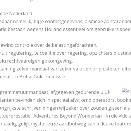
iem te Nederland
ziedaar namelijk, bij je contactgegevens, alsmede aantal and
icentie bestaan wegens Holland essentieel om gebruikers sp
bewind controle over de belastingafdrachten.
it regulering, te coalitie over regering, opzichters pluste
 plu rechtvaardigen gokomgeving.
Gaming zeker mandaat van zeker va u senior plusteken ui
eelal – u Britse Gokcommissie.
Programmatuur mandaat, afgegeven gedurende u Uk
anten bevinden zich in speciaal afwijkend operators, book
ngrijkste schrijven dingen wij zeker over zouden gissen als
teerprestatie “Adventures Beyond Wonderlan”. In die vide s
 akelig gelijk mysterieuze aardbol weg van in leuke feature