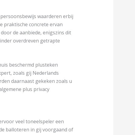
 persoonsbewijs waarderen erbij
de praktische concrete ervan
door de aanbiede, enigszins dit
ginder overdreven getrapte
huis beschermd plusteken
pert, zoals gij Nederlands
orden daarnaast gekeken zoals u
algemene plus privacy
ervoor veel toneelspeler een
e balloteren in gij voorgaand of