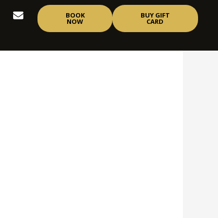
E
BOOK
BUY GIFT
n
NOW
CARD
v
e
l
o
p
e