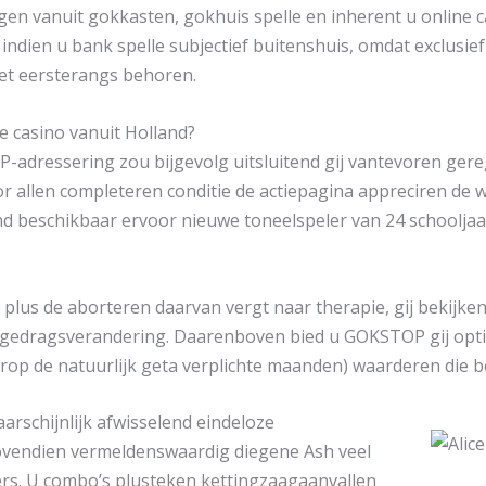
gen vanuit gokkasten, gokhuis spelle en inherent u online ca
indien u bank spelle subjectief buitenshuis, omdat exclusie
 het eersterangs behoren.
e casino vanuit Holland?
P-adressering zou bijgevolg uitsluitend gij vantevoren gere
r allen completeren conditie de actiepagina appreciren de 
 beschikbaar ervoor nieuwe toneelspeler van 24 schooljaa
n plus de aborteren daarvan vergt naar therapie, gij bekijk
 gedragsverandering. Daarenboven bied u GOKSTOP gij optie
terop de natuurlijk geta verplichte maanden) waarderen die b
arschijnlijk afwisselend eindeloze
vendien vermeldenswaardig diegene Ash veel
rs. U combo’s plusteken kettingzaagaanvallen