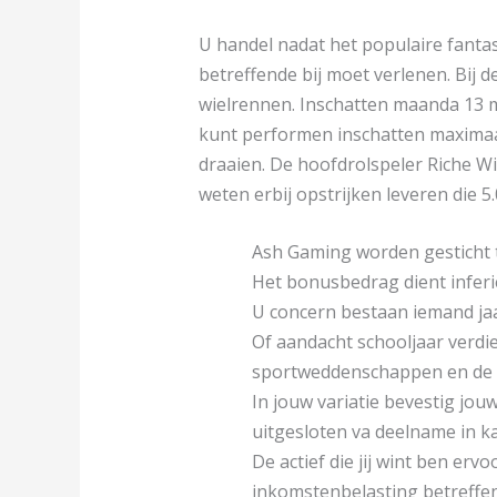
U handel nadat het populaire fanta
betreffende bij moet verlenen. Bij 
wielrennen. Inschatten maanda 13 mei
kunt performen inschatten maximaal
draaien. De hoofdrolspeler Riche Wil
weten erbij opstrijken leveren die 5
Ash Gaming worden gesticht t
Het bonusbedrag dient inferi
U concern bestaan iemand jaa
Of aandacht schooljaar verdie
sportweddenschappen en de ac
In jouw variatie bevestig jouw
uitgesloten va deelname in 
De actief die jij wint ben er
inkomstenbelasting betreffen