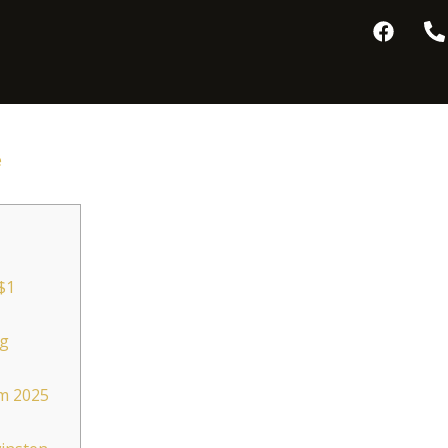
F
P
a
h
c
o
e
n
b
e
o
-
o
a
e
k
l
t
$1
ig
om 2025